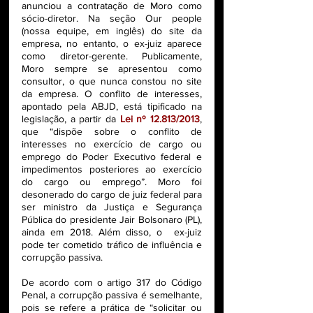
anunciou a contratação de Moro como 
sócio-diretor. Na seção Our people 
(nossa equipe, em inglês) do site da 
empresa, no entanto, o ex-juiz aparece 
como diretor-gerente. Publicamente, 
Moro sempre se apresentou como 
consultor, o que nunca constou no site 
da empresa. O conflito de interesses, 
apontado pela ABJD, está tipificado na 
legislação, a partir da 
Lei nº 12.813/2013
, 
que “dispõe sobre o conflito de 
interesses no exercício de cargo ou 
emprego do Poder Executivo federal e 
impedimentos posteriores ao exercício 
do cargo ou emprego”. Moro foi 
desonerado do cargo de juiz federal para 
ser ministro da Justiça e Segurança 
Pública do presidente Jair Bolsonaro (PL), 
ainda em 2018. Além disso, o  ex-juiz 
pode ter cometido tráfico de influência e 
corrupção passiva. 
De acordo com o artigo 317 do Código 
Penal, a corrupção passiva é semelhante,  
pois se refere a prática de “solicitar ou 