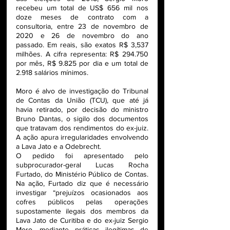
recebeu um total de US$ 656 mil nos 
doze meses de contrato com a 
consultoria, entre 23 de novembro de 
2020 e 26 de novembro do ano 
passado. Em reais, são exatos R$ 3,537 
milhões. A cifra representa: R$ 294.750 
por mês, R$ 9.825 por dia e um total de 
2.918 salários mínimos.
Moro é alvo de investigação do Tribunal 
de Contas da União (TCU), que até já 
havia retirado, por decisão do ministro 
Bruno Dantas, o sigilo dos documentos 
que tratavam dos rendimentos do ex-juiz. 
A ação apura irregularidades envolvendo 
a Lava Jato e a Odebrecht.
O pedido foi apresentado pelo 
subprocurador-geral Lucas Rocha 
Furtado, do Ministério Público de Contas. 
Na ação, Furtado diz que é necessário 
investigar “prejuízos ocasionados aos 
cofres públicos pelas operações 
supostamente ilegais dos membros da 
Lava Jato de Curitiba e do ex-juiz Sergio 
Moro, mediante práticas ilegítimas de 