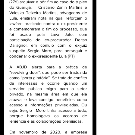
(27/1) arquivar e pôr fim ao caso do triplex 
do Guarujá.   Cristiano Zanin Martins e 
Valeska Teixeira Martins, advogados de 
Lula, emitiram nota na qual reforçam o 
lawfare praticado contra o ex-presidente 
e comemoraram o fim do processo, que 
foi usado pela Lava Jato, com 
participação do ex-procurador Deltan 
Dallagnol, em conluio com o ex-juiz 
suspeito Sergio Moro, para perseguir e 
condenar o ex-presidente Lula (PT). 
A ABJD alerta para a prática de 
“revolving door”, que pode ser traduzida 
como “porta giratória”. Se trata de conflito 
de interesses e ocorre quando um 
servidor público migra para o setor 
privado, na mesma área em que ele 
atuava, e leva consigo benefícios como 
acesso a informações privilegiadas. Ou 
seja: Sergio  Moro tinha acesso a tudo, 
porque homologava os acordos de 
leniência e as colaborações premiadas.
Em novembro de 2020, a empresa 