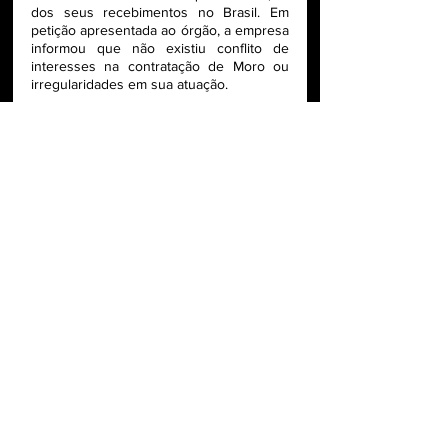
dos seus recebimentos no Brasil. Em 
petição apresentada ao órgão, a empresa 
informou que não existiu conflito de 
interesses na contratação de Moro ou 
irregularidades em sua atuação. 
Em 
seu perfil no Twitter
, o ex-juiz afirmou 
que não atuou “em casos de conflito de 
interesses”. Moro também disse que 
repudia “as insinuações levianas do 
Procurador do TCU” e lamenta “que o 
órgão seja utilizado dessa forma”. Ele 
informou ainda que irá divulgar todos os 
seus ganhos enquanto funcionário da 
empresa. 