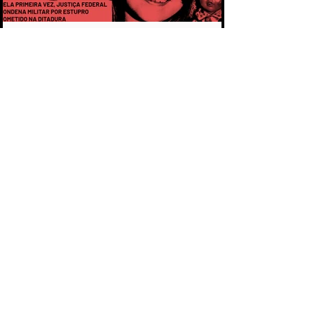
CAPÍTULO 1 - PELA PRIMEIRA VEZ,
MILITAR É CONDENADO POR ESTUPRO
COMETIDO DURANTE A DITADURA
CAPÍTULO 3 - CASO ARACELI: UM
CRIME QUE SE TORNOU SÍMBOLO DA
IMPUNIDADE DURANTE A DITADURA