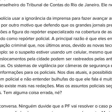
selheiro do Tribunal de Contas do Rio de Janeiro. Ele n
polícia usar a ignorância da imprensa para fazer avançar a
 por outro motivo que defendo que os grandes jornais pr
ões a figura do repórter especializado na cobertura de ass
o como repórter policial. A principal razão é que eles e
gação criminal que, nos últimos anos, devido as novas tecn
plo: se o suspeito estiver usando um celular, mesmo que 
deslocamentos pela cidade podem ser rastreados pelas an
as. Os sistemas de vigilância por câmeras de segurança é
nformações para os policiais. Nos dias atuais, a possibili
 um policial e não entender bulhufas do que ele fala é mui
não existe mais nas redações. Mas os assuntos policiais 
s. Tem alguma coisa errada, né?
conversa. Ninguém duvide que a PF vai resolver o caso p