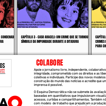
 É CONDENADO
CAPÍTULO 3 - CASO ARACELI: UM CRIME QUE SE TORNOU
CAPÍTUL
URA
SÍMBOLO DA IMPUNIDADE DURANTE A DITADURA
CRIMES 
PARA CH
COLABORE
Apoie o jornalismo livre, independente, colaborativo 
integridade, comprometido com os direitos e as lib
coletivas e individuais. Participe dos novos modelos
construção do mundo das notícias e acredite que u
imprensa é possível.
O Esquina Democrática não se submete às avaliaçõ
baseadas em quantitativos que impulsionam visuali
acessos, curtidas e compartilhamentos. Também n
com modelo de trabalho que prejudicam a produçã