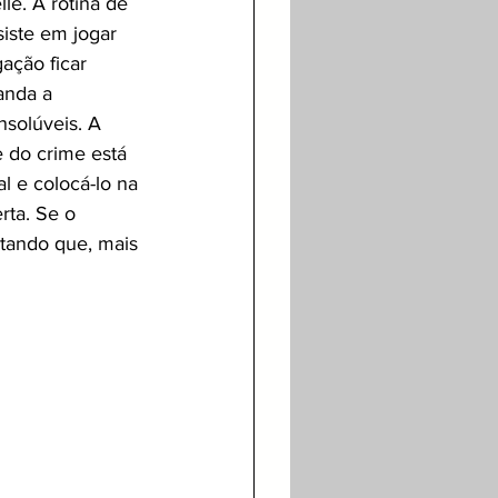
e. A rotina de 
siste em jogar 
ação ficar 
anda a 
nsolúveis. A 
 do crime está 
l e colocá-lo na 
rta. Se o 
tando que, mais 