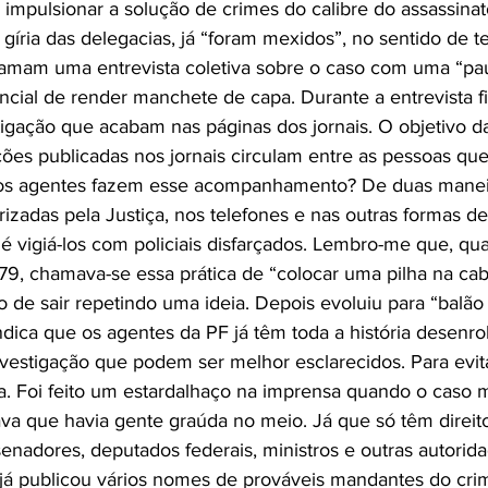
 impulsionar a solução de crimes do calibre do assassinato
gíria das delegacias, já “foram mexidos”, no sentido de 
amam uma entrevista coletiva sobre o caso com uma “pau
cial de render manchete de capa. Durante a entrevista f
igação que acabam nas páginas dos jornais. O objetivo da 
es publicadas nos jornais circulam entre as pessoas qu
 os agentes fazem esse acompanhamento? De duas manei
torizadas pela Justiça, nos telefones e nas outras formas 
 é vigiá-los com policiais disfarçados. Lembro-me que, q
79, chamava-se essa prática de “colocar uma pilha na ca
o de sair repetindo uma ideia. Depois evoluiu para “balão
indica que os agentes da PF já têm toda a história desenro
vestigação que podem ser melhor esclarecidos. Para evita
. Foi feito um estardalhaço na imprensa quando o caso m
ava que havia gente graúda no meio. Já que só têm direit
senadores, deputados federais, ministros e outras autorida
 já publicou vários nomes de prováveis mandantes do cri