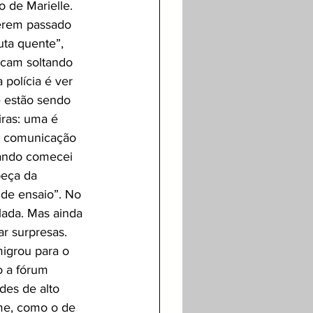
 de Marielle. 
terem passado 
ta quente”, 
icam soltando 
polícia é ver 
e estão sendo 
ras: uma é 
de comunicação 
uando comecei 
beça da 
 de ensaio”. No 
lada. Mas ainda 
r surpresas. 
igrou para o 
o a fórum 
des de alto 
me, como o de 