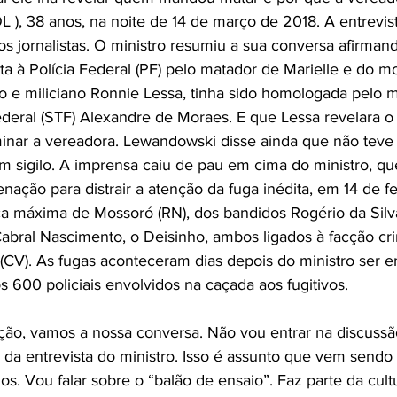
 ), 38 anos, na noite de 14 de março de 2018. A entrevista
s jornalistas. O ministro resumiu a sua conversa afirman
a à Polícia Federal (PF) pelo matador de Marielle e do mo
ro e miliciano Ronnie Lessa, tinha sido homologada pelo m
deral (STF) Alexandre de Moraes. E que Lessa revelara
minar a vereadora. Lewandowski disse ainda que não teve
m sigilo. A imprensa caiu de pau em cima do ministro, qu
nação para distrair a atenção da fuga inédita, em 14 de fe
ça máxima de Mossoró (RN), dos bandidos Rogério da Sil
abral Nascimento, o Deisinho, ambos ligados à facção cr
V). As fugas aconteceram dias depois do ministro ser 
 600 policiais envolvidos na caçada aos fugitivos.
ação, vamos a nossa conversa. Não vou entrar na discussã
ca da entrevista do ministro. Isso é assunto que vem send
rios. Vou falar sobre o “balão de ensaio”. Faz parte da cultu