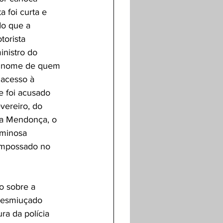
 foi curta e 
do que a 
torista 
inistro do 
 o nome de quem 
 acesso à 
e foi acusado 
vereiro, do 
va Mendonça, o 
iminosa 
empossado no 
o sobre a 
o esmiuçado 
ra da polícia 