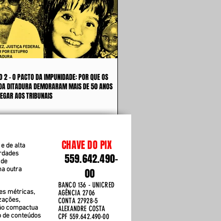
O 2 - O PACTO DA IMPUNIDADE: POR QUE OS
DA DITADURA DEMORARAM MAIS DE 50 ANOS
EGAR AOS TRIBUNAIS
CHAVE DO PIX
e de alta
erdades
559.642.490-
 de
ma outra
00
BANCO 136 - UNICRED
es métricas,
AGÊNCIA 2706
zações,
CONTA 27928-5
ão compactua
ALEXANDRE COSTA
o de conteúdos
CPF 559.642.490-00