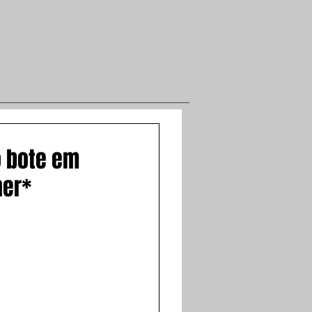
o bote em
ner*