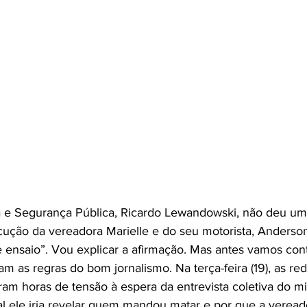
a e Segurança Pública, Ricardo Lewandowski, não deu uma
cução da vereadora Marielle e do seu motorista, Anderso
ensaio”. Vou explicar a afirmação. Mas antes vamos cont
 as regras do bom jornalismo. Na terça-feira (19), as re
eram horas de tensão à espera da entrevista coletiva do mi
 ele iria revelar quem mandou matar e por que a vereado