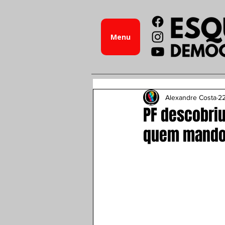
Menu
Alexandre Costa
22
PF descobriu
quem mandou