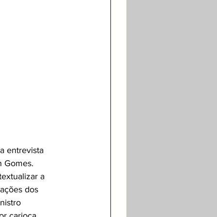
 entrevista 
n Gomes. 
extualizar a 
dações dos 
nistro 
r carioca 