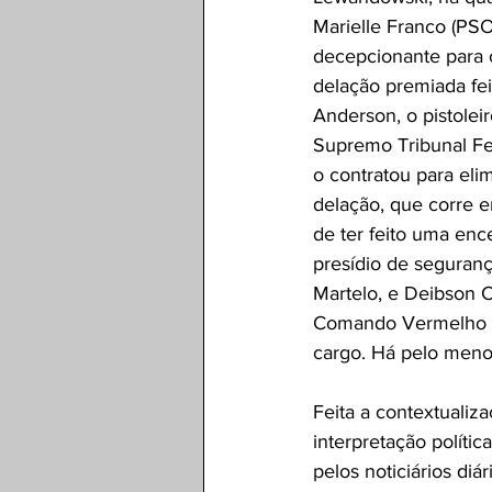
Marielle Franco (PSOL
decepcionante para o
delação premiada feit
Anderson, o pistolei
Supremo Tribunal Fe
o contratou para eli
delação, que corre e
de ter feito uma ence
presídio de seguran
Martelo, e Deibson C
Comando Vermelho (C
cargo. Há pelo menos
Feita a contextualiz
interpretação políti
pelos noticiários diá