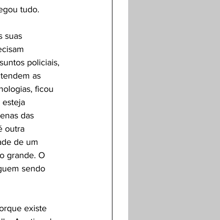
egou tudo.
s suas 
ecisam 
untos policiais, 
ntendem as 
ologias, ficou 
esteja 
tenas das 
 outra 
dade de um 
to grande. O 
seguem sendo 
orque existe 