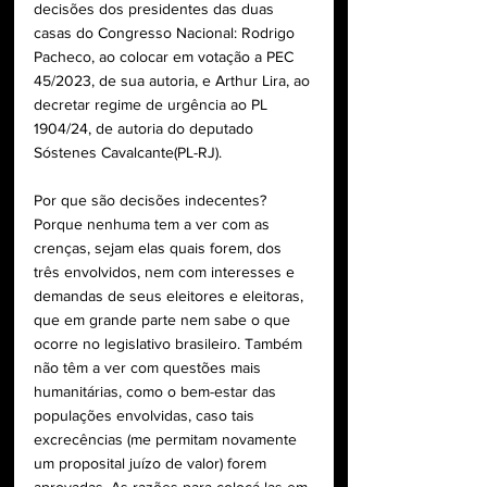
decisões dos presidentes das duas 
casas do Congresso Nacional: Rodrigo 
Pacheco, ao colocar em votação a PEC 
45/2023, de sua autoria, e Arthur Lira, ao 
decretar regime de urgência ao PL 
1904/24, de autoria do deputado 
Sóstenes Cavalcante(PL-RJ).
Por que são decisões indecentes? 
Porque nenhuma tem a ver com as 
crenças, sejam elas quais forem, dos 
três envolvidos, nem com interesses e 
demandas de seus eleitores e eleitoras, 
que em grande parte nem sabe o que 
ocorre no legislativo brasileiro. Também 
não têm a ver com questões mais 
humanitárias, como o bem-estar das 
populações envolvidas, caso tais 
excrecências (me permitam novamente 
um proposital juízo de valor) forem 
aprovadas. As razões para colocá-las em 