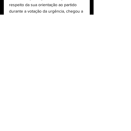
respeito da sua orientação ao partido 
durante a votação da urgência, chegou a 
afirmar que deixou livre a posição de 
seus deputados porque o tema “não é 
matéria de interesse do governo”. Como 
assim, deputado?  Tornar o aborto legal 
um homicídio não é uma questão que 
importe ao governo?  Perdão deputado, 
mas isto é uma indecência. Pelo menos 
Marina Silva, Alexandre Padilha, Lula e 
Janja, os dois últimos com um atraso 
inexplicável, se manifestaram contra a PL 
homicida.
(*) Céli Pinto é Professora Emérita da 
UFRGS; Cientista Política; Professora 
convidada do PPG de História da UFRGS.