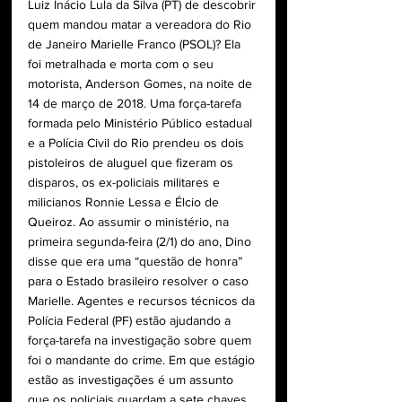
Luiz Inácio Lula da Silva (PT) de descobrir 
quem mandou matar a vereadora do Rio 
de Janeiro Marielle Franco (PSOL)? Ela 
foi metralhada e morta com o seu 
motorista, Anderson Gomes, na noite de 
14 de março de 2018. Uma força-tarefa 
formada pelo Ministério Público estadual 
e a Polícia Civil do Rio prendeu os dois 
pistoleiros de aluguel que fizeram os 
disparos, os ex-policiais militares e 
milicianos Ronnie Lessa e Élcio de 
Queiroz. Ao assumir o ministério, na 
primeira segunda-feira (2/1) do ano, Dino 
disse que era uma “questão de honra” 
para o Estado brasileiro resolver o caso 
Marielle. Agentes e recursos técnicos da 
Polícia Federal (PF) estão ajudando a 
força-tarefa na investigação sobre quem 
foi o mandante do crime. Em que estágio 
estão as investigações é um assunto 
que os policiais guardam a sete chaves. 