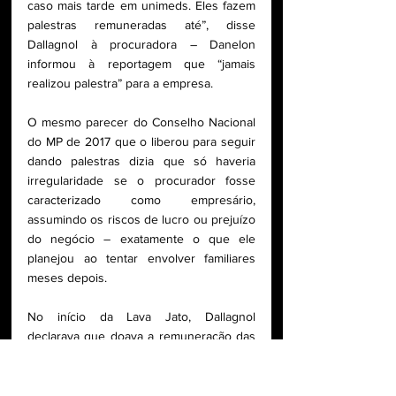
caso mais tarde em unimeds. Eles fazem 
palestras remuneradas até”, disse 
Dallagnol à procuradora – Danelon 
informou à reportagem que “jamais 
realizou palestra” para a empresa.
O mesmo parecer do Conselho Nacional 
do MP de 2017 que o liberou para seguir 
dando palestras dizia que só haveria 
irregularidade se o procurador fosse 
caracterizado como empresário, 
assumindo os riscos de lucro ou prejuízo 
do negócio – exatamente o que ele 
planejou ao tentar envolver familiares 
meses depois.
No início da Lava Jato, Dallagnol 
declarava que doava a remuneração das 
palestras para um hospital oncológico de 
Curitiba. Depois, passou a informar que 
uma parte dos valores ia para um fundo 