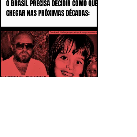
O BRASIL PRECISA DECIDIR COMO QUER
CHEGAR NAS PRÓXIMAS DÉCADAS:
COM MAIS DISCURSOS OU COM MENOS
MULHERES ASSASSINADAS
CAPÍTULO 1 - PELA PRIMEIRA VEZ,
MILITAR É CONDENADO POR ESTUPRO
COMETIDO DURANTE A DITADURA