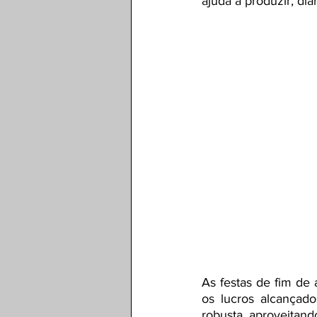
ajuda a produzir, di
As festas de fim de
os lucros alcançado
robusta, aproveitand