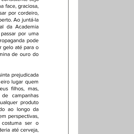
 face, graciosa, 
ar por cordeiro, 
rto. Ao juntá-la 
al da Academia 
 passar por uma 
ropaganda pode 
 gelo até para o 
mina de ouro do 
nta prejudicada 
eiro lugar quem 
 filhos, mas, 
e de campanhas 
ualquer produto 
do ao longo da 
m perspectivas, 
costuma ser o 
ria até cerveja, 