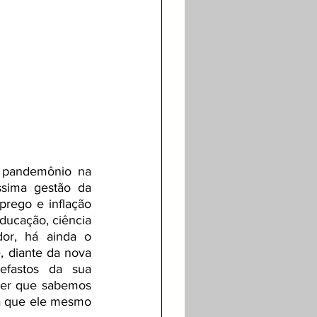
 pandemônio na 
ssima gestão da 
ego e inflação 
ducação, ciência 
or, há ainda o 
 diante da nova 
fastos da sua 
izer que sabemos 
 que ele mesmo 