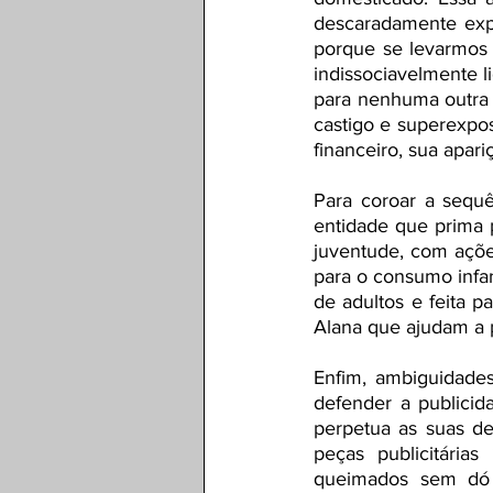
descaradamente exp
porque se levarmos 
indissociavelmente l
para nenhuma outra 
castigo e superexpo
financeiro, sua apari
Para coroar a sequê
entidade que prima p
juventude, com açõe
para o consumo infan
de adultos e feita pa
Alana que ajudam a 
Enfim, ambiguidades
defender a publici
perpetua as suas de
peças publicitária
queimados sem dó 