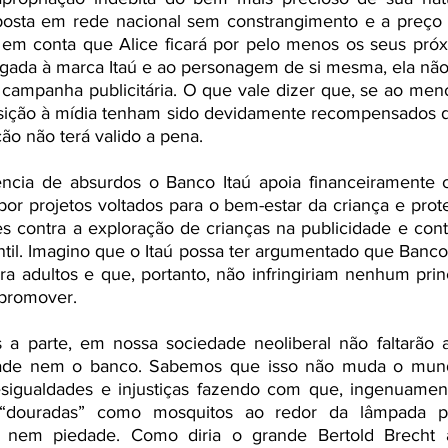
osta em rede nacional sem constrangimento e a preço d
em conta que Alice ficará por pelo menos os seus próxi
igada à marca Itaú e ao personagem de si mesma, ela não
campanha publicitária. O que vale dizer que, se ao meno
sição à mídia tenham sido devidamente recompensados do
ção não terá valido a pena.
ncia de absurdos o Banco Itaú apoia financeiramente o I
or projetos voltados para o bem-estar da criança e prote
s contra a exploração de crianças na publicidade e cont
til. Imagino que o Itaú possa ter argumentado que Banco
ra adultos e que, portanto, não infringiriam nenhum princí
promover. 
 a parte, em nossa sociedade neoliberal não faltarão 
dade nem o banco. Sabemos que isso não muda o mundo,
sigualdades e injustiças fazendo com que, ingenuamen
s “douradas” como mosquitos ao redor da lâmpada p
nem piedade. Como diria o grande Bertold Brecht a