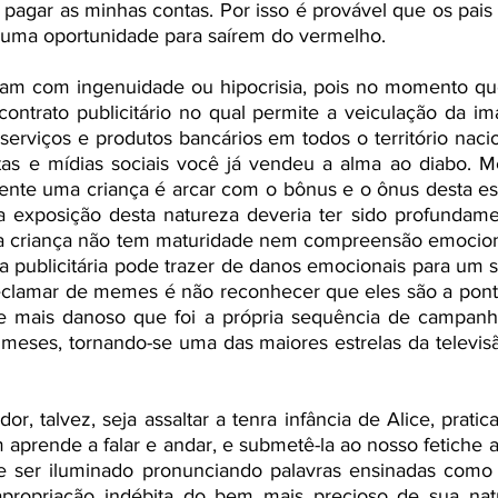
 pagar as minhas contas. Por isso é provável que os pais
 uma oportunidade para saírem do vermelho. 
m com ingenuidade ou hipocrisia, pois no momento que
ontrato publicitário no qual permite a veiculação da im
 serviços e produtos bancários em todos o território nacio
tas e mídias sociais você já vendeu a alma ao diabo. 
ente uma criança é arcar com o bônus e o ônus desta es
ma exposição desta natureza deveria ter sido profundame
a criança não tem maturidade nem compreensão emocional
publicitária pode trazer de danos emocionais para um s
clamar de memes é não reconhecer que eles são a pont
 e mais danoso que foi a própria sequência de campanha
 meses, tornando-se uma das maiores estrelas da televisão
or, talvez, seja assaltar a tenra infância de Alice, prat
 aprende a falar e andar, e submetê-la ao nosso fetiche ad
e ser iluminado pronunciando palavras ensinadas como 
propriação indébita do bem mais precioso de sua nature