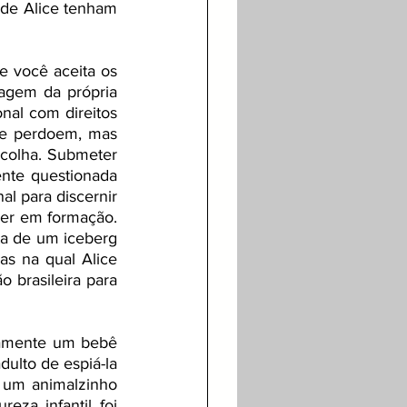
 de Alice tenham 
 você aceita os 
agem da própria 
nal com direitos 
Me perdoem, mas 
colha. Submeter 
nte questionada 
 para discernir 
er em formação. 
a de um iceberg 
s na qual Alice 
 brasileira para 
icamente um bebê 
ulto de espiá-la 
um animalzinho 
za infantil foi 