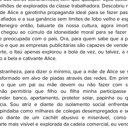
lhões de explorados da classe trabalhadora. Descobriu na
e Alice a garotinha propaganda ideal para se fazer pass
afiados e a sua ganância sem limites de lobo velho e espe
negro então, baluarte da nossa cultura, agora imort
s, chegou ao cúmulo da idoneidade moral para se fazer
e preocupada com o país. Ora, para quem sabe que a p
o e que as empresas publicitárias são capazes de vender
te, o Itaú apenas explorou a bola da vez, ou talvez, a 
a bela e cativante Alice. 
tranheza, para dizer o mínimo, que a mãe de Alice se si
ansformado em alvo de piadas através das redes. Em prim
r o que um pai ou mãe devem ou não fazer com seus
ão permitiria que filho ou filha minha participass
vender banco, apartamento, protetor solar, papinha ou q
cia. Sou atriz e diante do isolamento social enfrenta
pindaíba como milhares de colegas desempregados e se
 diante de um cachêt abusivo e miserável, como 
te mais visível e explorada da cadeia comercial, eu vende