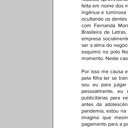
feita em nome dos mi
ingênua e luminosa d
ocultando os dentes 
com Fernanda Monte
Brasileira de Letra
empresa socialment
ser a alma do negóci
esquimó no polo Nor
momento. Neste caso 
Por isso me causa es
pela filha ter se tr
sou eu para julga
pessoalmente, eu n
publicitárias para 
antes da adolescên
pandemia, estou na 
imagino que mesmo
pagamento para a par