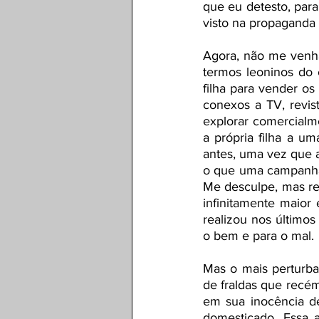
que eu detesto, para
visto na propaganda
Agora, não me venha
termos leoninos do c
filha para vender os
conexos a TV, revis
explorar comercialm
a própria filha a u
antes, uma vez que 
o que uma campanha 
Me desculpe, mas re
infinitamente maior
realizou nos últimos
o bem e para o mal. 
Mas o mais perturbad
de fraldas que recém
em sua inocência d
domesticado. Essa a