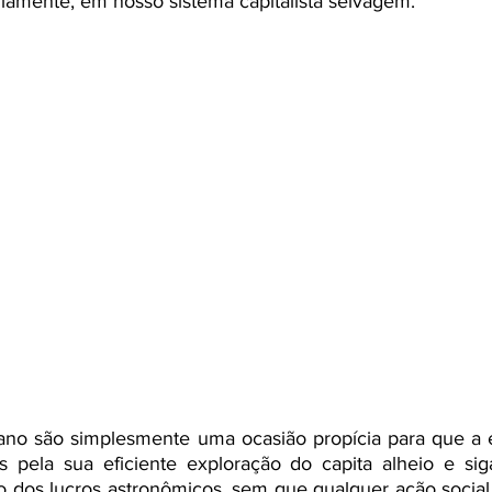
ariamente, em nosso sistema capitalista selvagem. 
 ano são simplesmente uma ocasião propícia para que a 
s pela sua eficiente exploração do capita alheio e sig
o dos lucros astronômicos, sem que qualquer ação social 