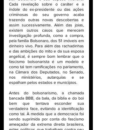
Cada revelação sobre o caráter e a 
índole do ex-presidente ou das ações 
criminosas do seu governo acaba 
trazendo outras novas descobertas e 
assim sucessivamente. Além das joias, 
existem outros casos que merecem 
investigação profunda, como a compra, 
pela família Bolsonaro, dos
 51 imóveis em 
dinheiro vivo. 
Para além das rachadinhas 
e das ambições do mito e da sua esposa 
angelical, é sempre bom lembrar que o  
fascismo bolsonarista é um modelo e 
como tal tem ramificações no parlamento, 
na Câmara dos Deputados, no Senado, 
nos ministérios, autarquias e se 
espalham pelos estados e municípios. 
Antes do bolsonarismo, a chamada 
bancada BBB, da bala, da bíblia e do boi 
bem que tentava esconder sua 
verdadeira face, evitando a identificação 
como tal. À medida que a democracia foi 
sendo suprimida por conta do fascismo 
ameaçador da extrema direita brasileira, 
estes políticos que trabalham contra seu 