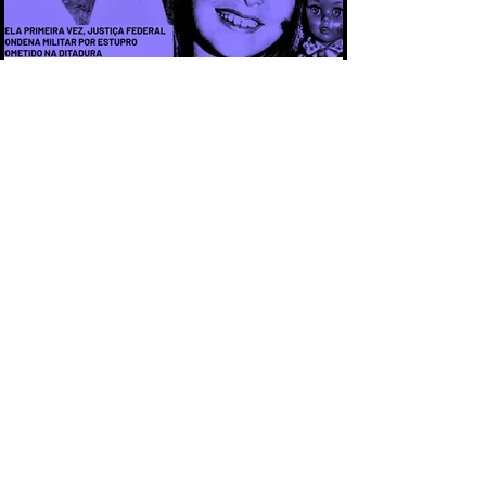
CAPÍTULO 3 - CASO ARACELI: UM
CRIME QUE SE TORNOU SÍMBOLO DA
IMPUNIDADE DURANTE A DITADURA
CAPÍTULO 2 - O PACTO DA IMPUNIDADE:
POR QUE OS CRIMES DA DITADURA