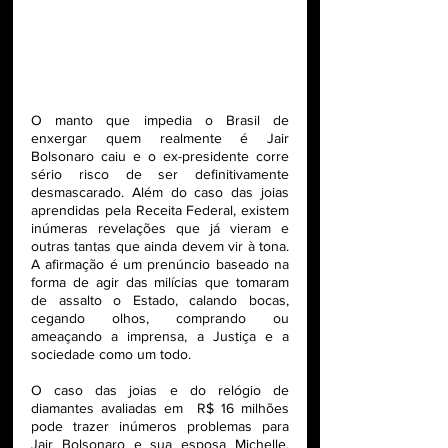
O manto que impedia o Brasil de 
enxergar quem realmente é Jair 
Bolsonaro caiu e o ex-presidente corre 
sério risco de ser definitivamente 
desmascarado. Além do caso das joias 
aprendidas pela Receita Federal, existem 
inúmeras revelações que já vieram e 
outras tantas que ainda devem vir à tona. 
A afirmação é um prenúncio baseado na 
forma de agir das milícias que tomaram 
de assalto o Estado, calando bocas, 
cegando olhos, comprando ou 
ameaçando a imprensa, a Justiça e a 
sociedade como um todo.
O caso das joias e do relógio de 
diamantes avaliadas em  R$ 16 milhões 
pode trazer inúmeros problemas para 
Jair Bolsonaro e sua esposa Michelle. 