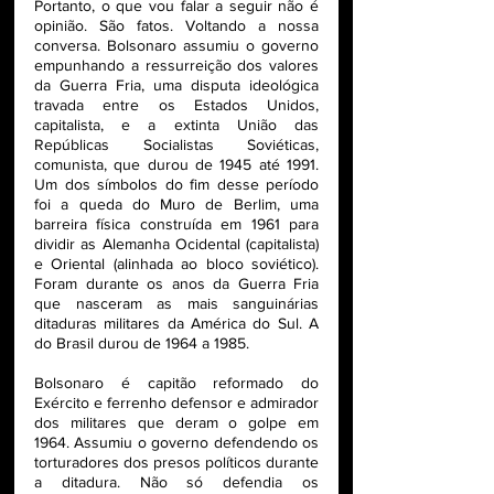
Portanto, o que vou falar a seguir não é 
opinião. São fatos. Voltando a nossa 
conversa. Bolsonaro assumiu o governo 
empunhando a ressurreição dos valores 
da Guerra Fria, uma disputa ideológica 
travada entre os Estados Unidos, 
capitalista, e a extinta União das 
Repúblicas Socialistas Soviéticas, 
comunista, que durou de 1945 até 1991. 
Um dos símbolos do fim desse período 
foi a queda do Muro de Berlim, uma 
barreira física construída em 1961 para 
dividir as Alemanha Ocidental (capitalista) 
e Oriental (alinhada ao bloco soviético). 
Foram durante os anos da Guerra Fria 
que nasceram as mais sanguinárias 
ditaduras militares da América do Sul. A 
do Brasil durou de 1964 a 1985.
Bolsonaro é capitão reformado do 
Exército e ferrenho defensor e admirador 
dos militares que deram o golpe em 
1964. Assumiu o governo defendendo os 
torturadores dos presos políticos durante 
a ditadura. Não só defendia os 