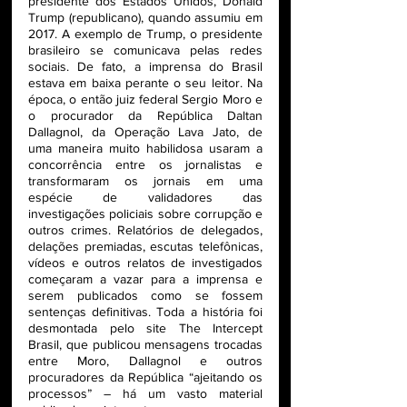
presidente dos Estados Unidos, Donald 
Trump (republicano), quando assumiu em 
2017. A exemplo de Trump, o presidente 
brasileiro se comunicava pelas redes 
sociais. De fato, a imprensa do Brasil 
estava em baixa perante o seu leitor. Na 
época, o então juiz federal Sergio Moro e 
o procurador da República Daltan 
Dallagnol, da Operação Lava Jato, de 
uma maneira muito habilidosa usaram a 
concorrência entre os jornalistas e 
transformaram os jornais em uma 
espécie de validadores das 
investigações policiais sobre corrupção e 
outros crimes. Relatórios de delegados, 
delações premiadas, escutas telefônicas, 
vídeos e outros relatos de investigados 
começaram a vazar para a imprensa e 
serem publicados como se fossem 
sentenças definitivas. Toda a história foi 
desmontada pelo site The Intercept 
Brasil, que publicou mensagens trocadas 
entre Moro, Dallagnol e outros 
procuradores da República “ajeitando os 
processos” – há um vasto material 