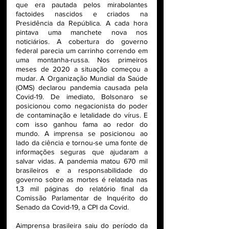
que era pautada pelos mirabolantes 
factoides nascidos e criados na 
Presidência da República. A cada hora 
pintava uma manchete nova nos 
noticiários. A cobertura do governo 
federal parecia um carrinho correndo em 
uma montanha-russa. Nos primeiros 
meses de 2020 a situação começou a 
mudar. A Organização Mundial da Saúde 
(OMS) declarou pandemia causada pela 
Covid-19. De imediato, Bolsonaro se 
posicionou como negacionista do poder 
de contaminação e letalidade do vírus. E 
com isso ganhou fama ao redor do 
mundo. A imprensa se posicionou ao 
lado da ciência e tornou-se uma fonte de 
informações seguras que ajudaram a 
salvar vidas. A pandemia matou 670 mil 
brasileiros e a responsabilidade do 
governo sobre as mortes é relatada nas 
1,3 mil páginas do relatório final da 
Comissão Parlamentar de Inquérito do 
Senado da Covid-19, a CPI da Covid.
Aimprensa brasileira saiu do período da 