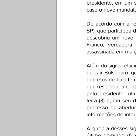
presidente, em um si
caso o novo mandatá
De acordo com a re
SP), que participou 
descobriu um novo s
Franco, vereadora
assassinada em m
ar
Além do sigilo relac
de Jair Bolsonaro, q
decretos de Lula têm
que responde a cent
pelo presidente Lula
feira (3) e, em seu 
processo de abertur
informações de inter
A quebra desses si
último domingo (1),