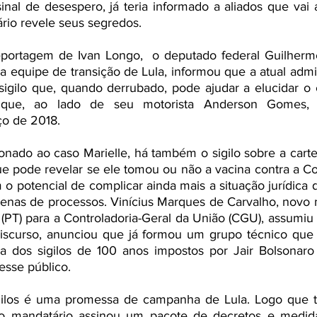
nal de desespero, já teria informado a aliados que vai a
rio revele seus segredos. 
portagem de Ivan Longo, 
 o deputado federal 
Guilherm
da equipe de transição de Lula, informou que a atual admin
igilo que, quando derrubado, pode ajudar a elucidar o c
 que, ao lado de seu motorista Anderson Gomes, fo
ço de 2018. 
ionado ao caso Marielle, há também o sigilo sobre a carte
ue pode revelar se ele tomou ou não a vacina contra a Cov
 o potencial de complicar ainda mais a situação jurídica d
enas de processos. 
Vinícius Marques de Carvalho, novo m
 (PT) para a Controladoria-Geral da União (CGU), assumiu 
discurso, anunciou que já formou um grupo técnico que v
a dos sigilos de 100 anos impostos por Jair Bolsonaro 
esse público. 
gilos é uma promessa de campanha de Lula. Logo que t
 o mandatário assinou um pacote de decretos e medidas