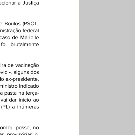
cionar a Justiça 
e Boulos (PSOL-
istração federal 
aso de Marielle 
i brutalmente 
ira de vacinação 
id -, alguns dos 
o ex-presidente, 
inistro indicado 
a pasta na terça-
ai dar início ao 
(PL) a inúmeras 
omou posse, no 
 provisórias e, 