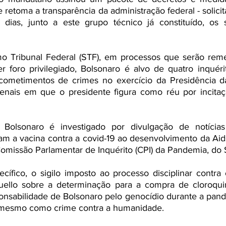
ue retoma a transparência da administração federal - solic
dias, junto a este grupo técnico já constituído, os s
Tribunal Federal (STF), em processos que serão remet
r foro privilegiado, Bolsonaro é alvo de quatro inquéri
 cometimentos de crimes no exercício da Presidência da
enais em que o presidente figura como réu por incitaç
 Bolsonaro é investigado por divulgação de notícias 
am a vacina contra a covid-19 ao desenvolvimento da Aids.
Comissão Parlamentar de Inquérito (CPI) da Pandemia, do
cífico, o sigilo imposto ao processo disciplinar contra 
ello sobre a determinação para a compra de cloroquina
onsabilidade de Bolsonaro pelo genocídio durante a pand
é mesmo como crime contra a humanidade.