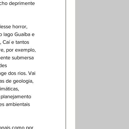
echo deprimente 
esse horror, 
 lago Guaíba e 
 Caí e tantos 
re, por exemplo, 
amente submersa 
des 
e dos rios. Vai 
s de geologia, 
imáticas, 
e planejamento 
es ambientais 
ionais como por 