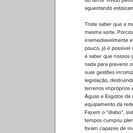
do terror vivido pel
aguentando estoicam
Triste saber que a m
mesma sorte. Porcos,
irremediavelmente e
pouco, já é possíve
é saber que nossos g
nada para prevenir o
suas gestões incompe
legislação, destruin
terrenos impróprios
Águas e Esgotos da 
equipamento da rede
Fazem o “diabo”, si
tempos cumpriu plen
foram capazes de in