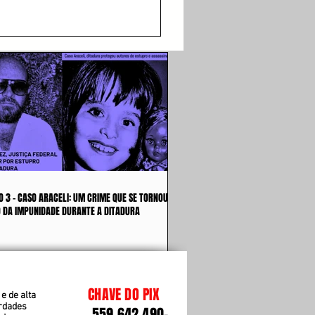
O 3 - CASO ARACELI: UM CRIME QUE SE TORNOU
 DA IMPUNIDADE DURANTE A DITADURA
CHAVE DO PIX
e de alta
erdades
559.642.490-