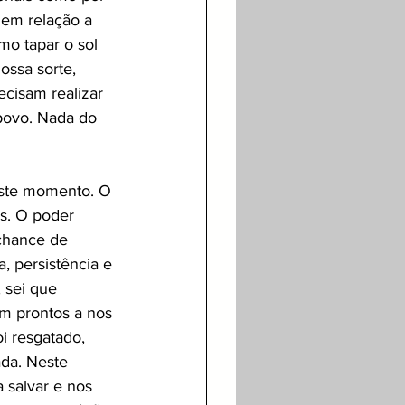
em relação a 
o tapar o sol 
ossa sorte, 
cisam realizar 
povo. Nada do 
este momento. O 
s. O poder 
chance de 
, persistência e 
 sei que 
m prontos a nos 
i resgatado, 
da. Neste 
 salvar e nos 