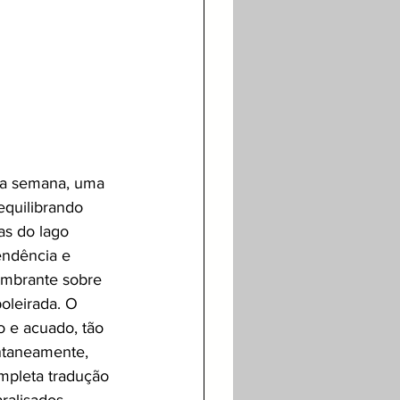
ma semana, uma 
equilibrando 
as do lago 
endência e 
umbrante sobre 
oleirada. O 
 e acuado, tão 
ntaneamente, 
mpleta tradução 