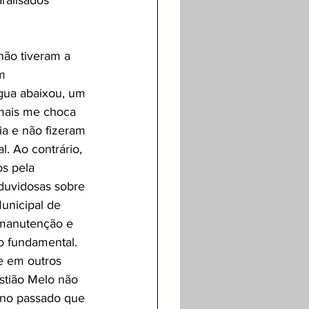
ralisados 
não tiveram a 
m 
gua abaixou, um 
 mais me choca 
a e não fizeram 
. Ao contrário, 
s pela 
 duvidosas sobre 
unicipal de 
 manutenção e 
o fundamental. 
e em outros 
stião Melo não 
ano passado que 