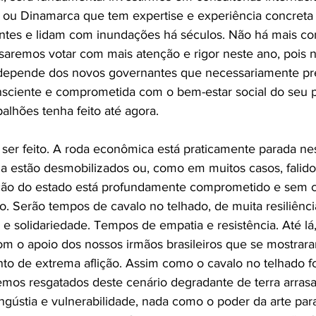
ou Dinamarca que tem expertise e experiência concreta 
tes e lidam com inundações há séculos. Não há mais com
saremos votar com mais atenção e rigor neste ano, pois n
depende dos novos governantes que necessariamente pre
sciente e comprometida com o bem-estar social do seu 
alhões tenha feito até agora.
a ser feito. A roda econômica está praticamente parada n
ia estão desmobilizados ou, como em muitos casos, falido
ação do estado está profundamente comprometido e sem 
o. Serão tempos de cavalo no telhado, de muita resiliência
 e solidariedade. Tempos de empatia e resistência. Até lá,
m o apoio dos nossos irmãos brasileiros que se mostrara
to de extrema aflição. Assim como o cavalo no telhado fo
mos resgatados deste cenário degradante de terra arrasa
ngústia e vulnerabilidade, nada como o poder da arte para