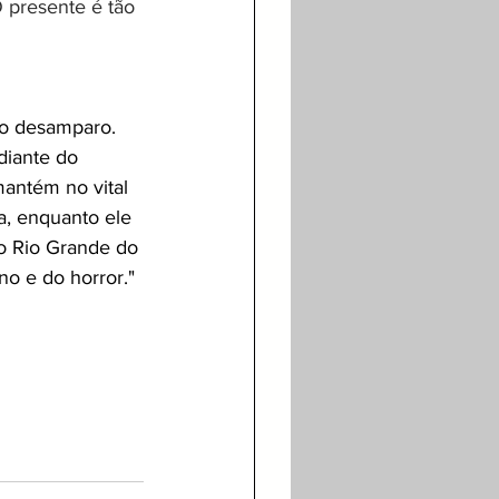
 presente é tão 
do desamparo. 
diante do 
mantém no vital 
a, enquanto ele 
 o Rio Grande do 
no e do horror."