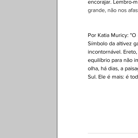
encorajar. Lembro-me
grande, não nos afa
Por Katia Muricy: "O
Símbolo da altivez ga
incontornável. Ereto
equilíbrio para não 
olha, há dias, a pai
Sul. Ele é mais: é t