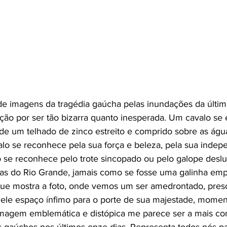
de imagens da tragédia gaúcha pelas inundações da últi
ão por ser tão bizarra quanto inesperada. Um cavalo se 
 de um telhado de zinco estreito e comprido sobre as águ
lo se reconhece pela sua força e beleza, pela sua indep
o se reconhece pelo trote sincopado ou pelo galope desl
has do Rio Grande, jamais como se fosse uma galinha emp
ue mostra a foto, onde vemos um ser amedrontado, preso
uele espaço ínfimo para o porte de sua majestade, mome
 imagem emblemática e distópica me parece ser a mais co