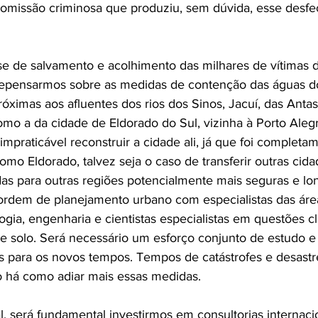
a omissão criminosa que produziu, sem dúvida, esse desf
e de salvamento e acolhimento das milhares de vítimas d
epensarmos sobre as medidas de contenção das águas do
óximas aos afluentes dos rios dos Sinos, Jacuí, das Antas,
omo a da cidade de Eldorado do Sul, vizinha à Porto Aleg
impraticável reconstruir a cidade ali, já que foi complet
omo Eldorado, talvez seja o caso de transferir outras cida
 para outras regiões potencialmente mais seguras e long
ordem de planejamento urbano com especialistas das área
gia, engenharia e cientistas especialistas em questões cl
de solo. Será necessário um esforço conjunto de estudo 
s para os novos tempos. Tempos de catástrofes e desastr
o há como adiar mais essas medidas.
l, será fundamental investirmos em consultorias internac