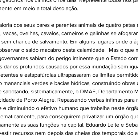
os gaúchos nos últimos onze dias. Representa todos nós pa
ente em meio a total desolação.
aioria dos seus pares e parentes animais de quatro patas 
 vacas, ovelhas, cavalos, carneiros e galinhas se afogara
 sem chance de salvamento. Em alguns lugares onde a á
l observar o saldo macabro desta calamidade.  Mas o que
overnantes sabiam do perigo iminente que o Estado corri
s danos profundos causados por essa inundação sem igual
tentes e estapafúrdias ultrapassaram os limites permitido
do mananciais verdes e bacias hídricas, construindo obras
 e sabotando, sistematicamente, o DMAE, Departamento M
cidade de Porto Alegre. Repassando verbas ínfimas para
 e diminuindo o efetivo humano que trabalha neste órgã
stematicamente, para conseguirem privatizar um órgão qu
amente as suas funções na capital. Eduardo Leite e Seba
vestir recursos nem depois das cheias dos temporais do 