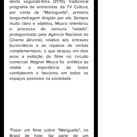
desta segunda-feira (31/10), tradicional 
programa de entrevistas da TV Cultura, 
por conta de "Maringuella", primeiro 
longa-metragem dirigido por ele. Sempre 
muito claro e objetivo, Moura relembrou 
o processo de censura "velado", 
protagonizado pela Agência Nacional do 
Cinema (Ancine), relativo aos entraves 
burocráticos e ao repasse de verbas 
complementares, o que atrasou em dois 
anos a exibição do filme no circuito 
comercial. Wagner Moura foi  enfático ao 
relatar a importância de todos 
combaterem o fascismo em todos os 
espaços possíveis na sociedade. 
"Fazer um filme sobre "Mariguella", no 
Brasil de hoje, faz parte de um 