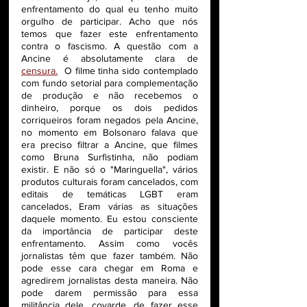
enfrentamento do qual eu tenho muito 
orgulho de participar. Acho que nós 
temos que fazer este enfrentamento 
contra o fascismo. A questão com a 
Ancine é absolutamente clara de 
censura.
  O filme tinha sido contemplado 
com fundo setorial para complementação 
de produção e não recebemos o 
dinheiro, porque os dois pedidos 
corriqueiros foram negados pela Ancine, 
no momento em Bolsonaro falava que 
era preciso filtrar a Ancine, que filmes 
como Bruna Surfistinha, não podiam 
existir. E não só o "Maringuella", vários 
produtos culturais foram cancelados, com 
editais de temáticas LGBT eram 
cancelados, Eram várias as situações 
daquele momento. Eu estou consciente 
da importância de participar deste 
enfrentamento. Assim como vocês 
jornalistas têm que fazer também. Não 
pode esse cara chegar em Roma e 
agredirem jornalistas desta maneira. Não 
pode darem permissão para essa 
militância dele, covarde, de fazer esse 