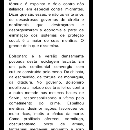
fórmula é espalhar o ódio contra não 
italianos, em especial contra imigrantes. 
Dizer que são esses, e não os vinte anos 
de desastrosos governos de direita e 
neoliberais que destroçaram e 
desorganizaram a economia a partir de 
eliminação dos sistemas de proteção 
social, é a maior de suas mentiras. O 
grande ódio que dissemina.
Bolsonaro é a versão densamente 
povoada desta reciclagem fascista. Em 
um país continental convergiu com 
cultura construída pelo medo. Da chibata, 
da escravidão, da tortura, da monarquia, 
da ditadura. No governo, Bolsonaro 
mobilizou a metade dos brasileiros contra 
a outra metade nas mesmas bases de 
Salvini, responsabilizando a vítima pelo 
cometimento do crime. Espalhou 
mentiras, desinformações, favoreceu os 
muito ricos, impôs o pânico da morte. 
Como profilaxia ofereceu vermífugo, 
obscurantismo, porte de armas, 
fantasmas medievais enquanto a agro 