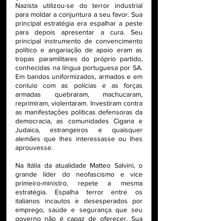
Nazista utilizou-se do terror industrial 
para moldar a conjuntura a seu favor. Sua 
principal estratégia era espalhar a peste 
para depois apresentar a cura. Seu 
principal instrumento de convencimento 
político e angariação de apoio eram as 
tropas paramilitares do próprio partido, 
conhecidas na língua portuguesa por SA. 
Em bandos uniformizados, armados e em 
conluio com as polícias e as forças 
armadas quebraram, machucaram, 
reprimiram, violentaram. Investiram contra 
as manifestações políticas defensoras da 
democracia, as comunidades Cigana e 
Judaica, estrangeiros e quaisquer 
alemães que lhes interessasse ou lhes 
aprouvesse.
Na Itália da atualidade Matteo Salvini, o 
grande líder do neofascismo e vice 
primeiro-ministro, repete a mesma 
estratégia. Espalha terror entre os 
italianos incautos e desesperados por 
emprego, saúde e segurança que seu 
governo não é capaz de oferecer. Sua 