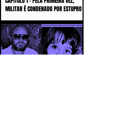
CAPÍTULO 1 - PELA PRIMEIRA VEZ,
MILITAR É CONDENADO POR ESTUPRO
COMETIDO DURANTE A DITADURA
CAPÍTULO 3 - CASO ARACELI: UM
CRIME QUE SE TORNOU SÍMBOLO DA
IMPUNIDADE DURANTE A DITADURA