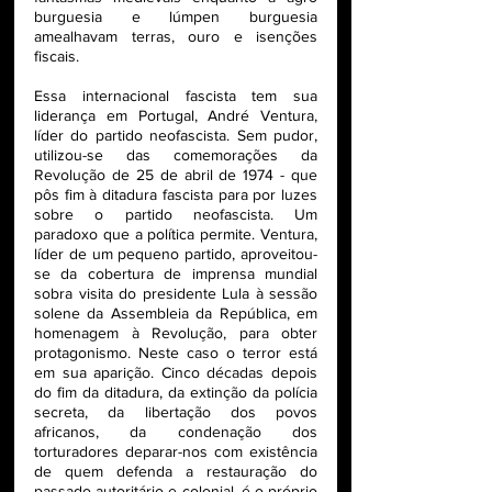
burguesia e lúmpen burguesia 
amealhavam terras, ouro e isenções 
fiscais.
Essa internacional fascista tem sua 
liderança em Portugal, André Ventura, 
líder do partido neofascista. Sem pudor, 
utilizou-se das comemorações da 
Revolução de 25 de abril de 1974 - que 
pôs fim à ditadura fascista para por luzes 
sobre o partido neofascista. Um 
paradoxo que a política permite. Ventura, 
líder de um pequeno partido, aproveitou-
se da cobertura de imprensa mundial 
sobra visita do presidente Lula à sessão 
solene da Assembleia da República, em 
homenagem à Revolução, para obter 
protagonismo. Neste caso o terror está 
em sua aparição. Cinco décadas depois 
do fim da ditadura, da extinção da polícia 
secreta, da libertação dos povos 
africanos, da condenação dos 
torturadores deparar-nos com existência 
de quem defenda a restauração do 
passado autoritário e colonial, é o próprio 