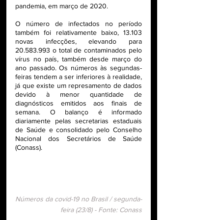
pandemia, em março de 2020.
O número de infectados no período 
também foi relativamente baixo, 13.103 
novas infecções, elevando para 
20.583.993 o total de contaminados pelo 
vírus no país, também desde março do 
ano passado. Os números às segundas-
feiras tendem a ser inferiores à realidade, 
já que existe um represamento de dados 
devido à menor quantidade de 
diagnósticos emitidos aos finais de 
semana. O balanço é informado 
diariamente pelas secretarias estaduais 
de Saúde e consolidado pelo Conselho 
Nacional dos Secretários de Saúde 
(Conass).
Números da covid-19 no Brasil / segunda-
feira (23/8) - Fonte: Conass