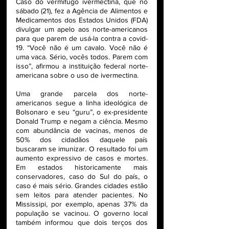
Caso do vermífugo ivermectina, que no 
sábado (21), fez a Agência de Alimentos e 
Medicamentos dos Estados Unidos (FDA) 
divulgar um apelo aos norte-americanos 
para que parem de usá-la contra a covid-
19. “Você não é um cavalo. Você não é 
uma vaca. Sério, vocês todos. Parem com 
isso”, afirmou a instituição federal norte-
americana sobre o uso de ivermectina.
Uma grande parcela dos norte-
americanos segue a linha ideológica de 
Bolsonaro e seu “guru”, o ex-presidente 
Donald Trump e negam a ciência. Mesmo 
com abundância de vacinas, menos de 
50% dos cidadãos daquele país 
buscaram se imunizar. O resultado foi um 
aumento expressivo de casos e mortes. 
Em estados historicamente mais 
conservadores, caso do Sul do país, o 
caso é mais sério. Grandes cidades estão 
sem leitos para atender pacientes. No 
Mississipi, por exemplo, apenas 37% da 
população se vacinou. O governo local 
também informou que dois terços dos 