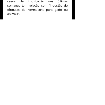
casos de intoxicação nas últimas 
semanas tem relação com “ingestão de 
fórmulas de ivermectina para gado ou 
animais”.
DEFESA DA SOBERANIA LEVA MILHARES
ÀS RUAS DA ARGENTINA E DERROTA DE
MILEI ABALA POLÍTICA IMPERIALISTA