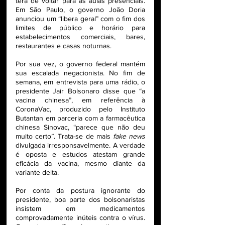
terá de voltar para as aulas presenciais. 
Em São Paulo, o governo João Doria 
anunciou um “libera geral” com o fim dos 
limites de público e horário para 
estabelecimentos comerciais, bares, 
restaurantes e casas noturnas.
Por sua vez, o governo federal mantém 
sua escalada negacionista. No fim de 
semana, em entrevista para uma rádio, o 
presidente Jair Bolsonaro disse que “a 
vacina chinesa”, em referência à 
CoronaVac, produzido pelo Instituto 
Butantan em parceria com a farmacêutica 
chinesa Sinovac, “parece que não deu 
muito certo”. Trata-se de mais 
fake news
divulgada irresponsavelmente. A verdade 
é oposta e estudos atestam grande 
eficácia da vacina, mesmo diante da 
variante delta.
Por conta da postura ignorante do 
presidente, boa parte dos bolsonaristas 
insistem em medicamentos 
comprovadamente inúteis contra o vírus. 