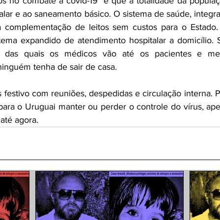
os no combate à covid-19  é que a totalidade da populaç
alar e ao saneamento básico. O sistema de saúde, integra
 a complementação de leitos sem custos para o Estado.
ema expandido de atendimento hospitalar a domicílio. 
s das quais os médicos vão até os pacientes e med
inguém tenha de sair de casa.
estivo com reuniões, despedidas e circulação interna. 
para o Uruguai manter ou perder o controle do vírus, apes
até agora.