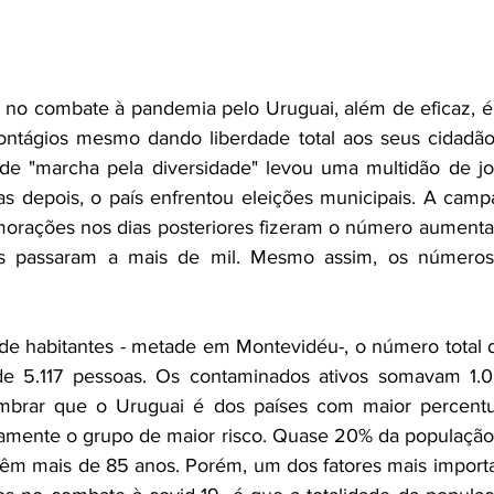
a no combate à pandemia pelo Uruguai, além de eficaz, é 
contágios mesmo dando liberdade total aos seus cidadão
e "marcha pela diversidade" levou uma multidão de jo
s depois, o país enfrentou eleições municipais. A campa
emorações nos dias posteriores fizeram o número aumenta
s passaram a mais de mil. Mesmo assim, os números 
 
e habitantes - metade em Montevidéu-, o número total 
 5.117 pessoas. Os contaminados ativos somavam 1.0
mbrar que o Uruguai é dos países com maior percentua
stamente o grupo de maior risco. Quase 20% da população
têm mais de 85 anos. Porém, um dos fatores mais importa