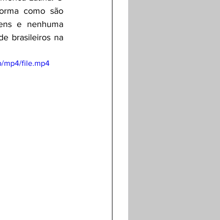
orma como são 
gens e nenhuma 
 brasileiros na 
/mp4/file.mp4