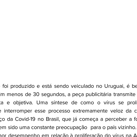
 foi produzido e está sendo veiculado no Uruguai, é b
Em menos de 30 segundos, a peça publicitária transmit
eta e objetiva. Uma síntese de como o vírus se prol
e interromper esse processo extremamente veloz da c
ço da Covid-19 no Brasil, que já começa a perceber a f
em sido uma constante preocupação  para o país vizinho.
or desempenho em relação à proliferação do vírus na Am