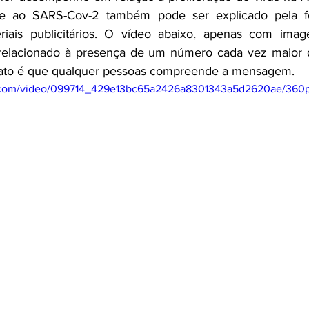
e ao SARS-Cov-2 também pode ser explicado pela f
riais publicitários. O vídeo abaixo, apenas com ima
 relacionado à presença de um número cada vez maior de
O fato é que qualquer pessoas compreende a mensagem.
tic.com/video/099714_429e13bc65a2426a8301343a5d2620ae/360p