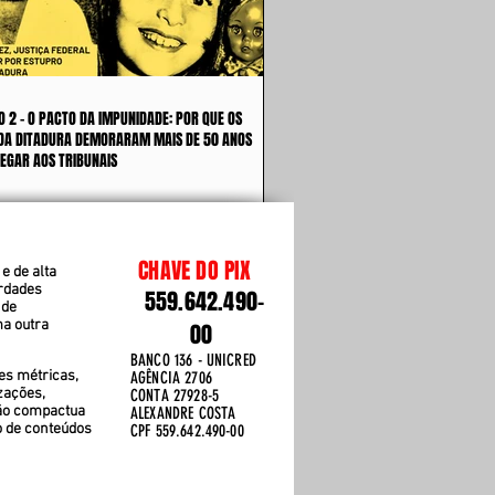
O 2 - O PACTO DA IMPUNIDADE: POR QUE OS
DA DITADURA DEMORARAM MAIS DE 50 ANOS
EGAR AOS TRIBUNAIS
CHAVE DO PIX
e de alta
erdades
559.642.490-
 de
ma outra
00
BANCO 136 - UNICRED
es métricas,
AGÊNCIA 2706
zações,
CONTA 27928-5
ão compactua
ALEXANDRE COSTA
o de conteúdos
CPF 559.642.490-00