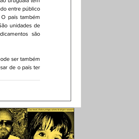
ão uruguaia tem 
do entre público 
 O país também 
São unidades de 
icamentos são 
Pode ser também 
ar de o país ter 