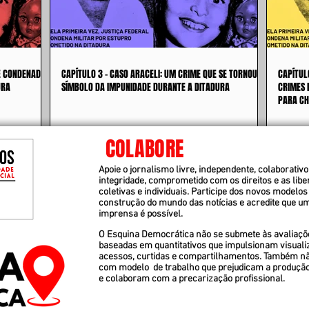
 É CONDENADO
CAPÍTULO 3 - CASO ARACELI: UM CRIME QUE SE TORNOU
CAPÍTUL
URA
SÍMBOLO DA IMPUNIDADE DURANTE A DITADURA
CRIMES 
PARA CH
COLABORE
Apoie o jornalismo livre, independente, colaborativo 
integridade, comprometido com os direitos e as lib
coletivas e individuais. Participe dos novos modelos
construção do mundo das notícias e acredite que u
imprensa é possível.
O Esquina Democrática não se submete às avaliaçõ
baseadas em quantitativos que impulsionam visuali
acessos, curtidas e compartilhamentos. Também n
com modelo de trabalho que prejudicam a produçã
e colaboram com a precarização profissional.