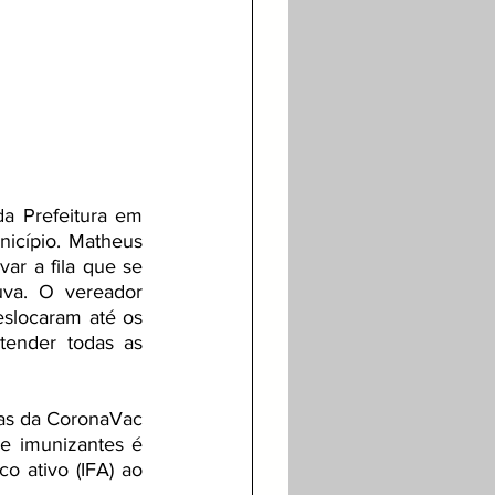
a Prefeitura em 
icípio. Matheus 
ar a fila que se 
va. O vereador 
slocaram até os 
ender todas as 
as da CoronaVac 
e imunizantes é 
 ativo (IFA) ao 