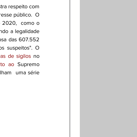
tra respeito com 
esse público.  O 
e 2020,  como o 
ndo a legalidade 
losa das 607.552 
s suspeitos". O 
as de sigilos
 no 
nto ao 
Supremo 
alham  uma série 