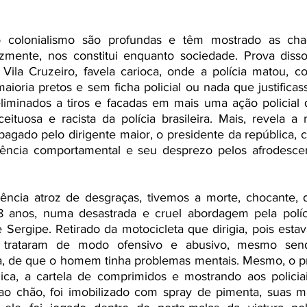
 
 colonialismo são profundas e têm mostrado as cha
elizmente, nos constitui enquanto sociedade. Prova diss
 Vila Cruzeiro, favela carioca, onde a polícia matou, c
aioria pretos e sem ficha policial ou nada que justificass
liminados a tiros e facadas em mais uma ação policial 
ituosa e racista da polícia brasileira. Mais, revela a 
agado pelo dirigente maior, o presidente da república, 
ulência comportamental e seu desprezo pelos afrodesce
ncia atroz de desgraças, tivemos a morte, chocante, 
 anos, numa desastrada e cruel abordagem pela políci
e Sergipe. Retirado da motocicleta que dirigia, pois esta
o trataram de modo ofensivo e abusivo, mesmo send
a, de que o homem tinha problemas mentais. Mesmo, o pró
ica, a cartela de comprimidos e mostrando aos policiais
ao chão, foi imobilizado com spray de pimenta, suas m