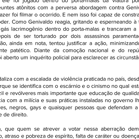
ele foi jogado dentro do porta-malas da viatura polic
euntes atônitos com a perversa abordagem contra Geniv
azer foi filmar o ocorrido. E nem isso foi capaz de constr
er. Como Genivaldo reagia, gritando e esperneando à t
 gás lacrimogênio dentro do porta-malas e trancaram a p
epois de ser torturado por dois assassinos paramenta
ção, ainda em nota, tentou justificar a ação, minimizan
mente patético. Diante da comoção nacional e do repúd
i aberto um inquérito policial para esclarecer as circunstâ
 
iza com a escalada de violência praticada no país, desd
rque se identifica com o escárnio e o cinismo no qual est
il e revólveres mais importante que educação de qualida
a com a milícia e suas práticas instaladas no governo lh
es, negros, gays e quaisquer pessoas que defendam a 
 de direito.
a, que quem se atrever a votar nessa aberração demo
o, atraso e pobreza de espírito, falta de caráter ou doença