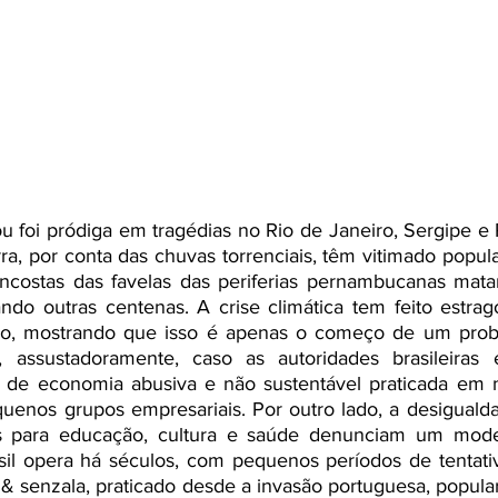
 foi pródiga em tragédias no Rio de Janeiro, Sergipe e
ra, por conta das chuvas torrenciais, têm vitimado popula
costas das favelas das periferias pernambucanas mata
do outras centenas. A crise climática tem feito estrago
o, mostrando que isso é apenas o começo de um probl
á, assustadoramente, caso as autoridades brasileiras 
 de economia abusiva e não sustentável praticada em n
enos grupos empresariais. Por outro lado, a desigualdade
cas para educação, cultura e saúde denunciam um mode
il opera há séculos, com pequenos períodos de tentativa
& senzala, praticado desde a invasão portuguesa, popul