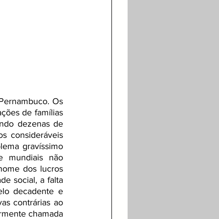
 Pernambuco. Os 
ções de famílias 
ndo dezenas de 
s consideráveis 
ema gravíssimo 
e mundiais não 
ome dos lucros 
 social, a falta 
lo decadente e 
s contrárias ao 
armente chamada 