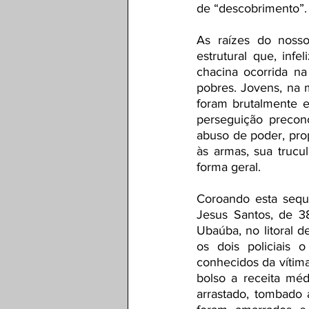
de “descobrimento”. 
As raízes do nosso
estrutural que, inf
chacina ocorrida na
pobres. Jovens, na m
foram brutalmente e
perseguição preconce
abuso de poder, prop
às armas, sua truc
forma geral. 
Coroando esta sequê
Jesus Santos, de 38
Ubaúba, no litoral d
os dois policiais 
conhecidos da vítim
bolso a receita méd
arrastado, tombado 