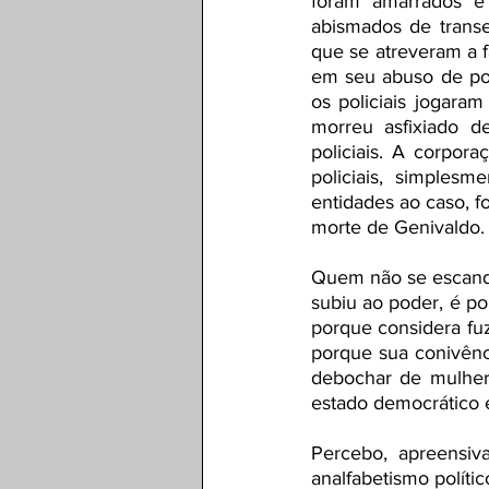
foram amarrados e 
abismados de trans
que se atreveram a f
em seu abuso de pod
os policiais jogaram
morreu asfixiado d
policiais. A corpora
policiais, simples
entidades ao caso, fo
morte de Genivaldo.
Quem não se escandal
subiu ao poder, é po
porque considera fuz
porque sua conivênci
debochar de mulher
estado democrático e
Percebo, apreensiv
analfabetismo polític