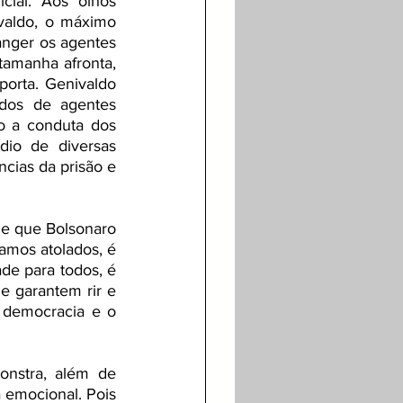
ial. Aos olhos 
aldo, o máximo 
anger os agentes 
amanha afronta, 
orta. Genivaldo 
dos de agentes 
do a conduta dos 
io de diversas 
ncias da prisão e 
e que Bolsonaro 
amos atolados, é 
de para todos, é 
e garantem rir e 
democracia e o 
nstra, além de 
 emocional. Pois 