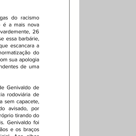
gas do racismo 
o é a mais nova 
ovardemente, 26 
e essa barbárie, 
que escancara a 
normatização do 
com sua apologia 
ndentes de uma 
de Genivaldo de 
a rodoviária de 
va sem capacete, 
o avisado, por 
prio tirando do 
. Genivaldo foi 
ãos e os braços 