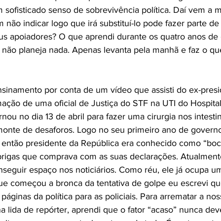
um sofisticado senso de sobrevivência política. Daí vem a 
 não indicar logo que irá substituí-lo pode fazer parte de
eus apoiadores? O que aprendi durante os quatro anos de
 não planeja nada. Apenas levanta pela manhã e faz o qu
sinamento por conta de um vídeo que assisti do ex-presi
ção de uma oficial de Justiça do STF na UTI do Hospital
ernou no dia 13 de abril para fazer uma cirurgia nos intesti
 monte de desaforos. Logo no seu primeiro ano de govern
 o então presidente da República era conhecido como “boca
brigas que comprava com as suas declarações. Atualmente
seguir espaço nos noticiários. Como réu, ele já ocupa u
ue começou a bronca da tentativa de golpe eu escrevi qu
áginas da política para as policiais. Para arrematar a nos
 lida de repórter, aprendi que o fator “acaso” nunca dev