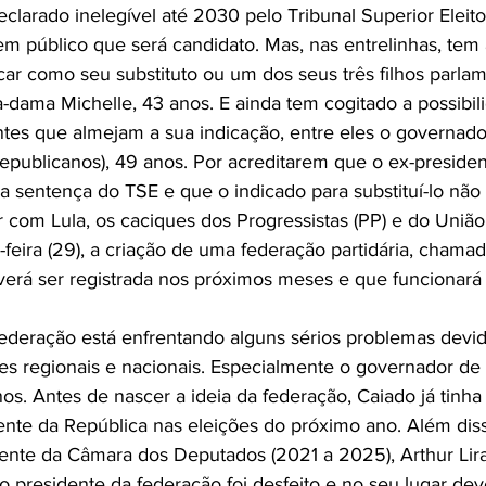
larado inelegível até 2030 pelo Tribunal Superior Eleitor
em público que será candidato. Mas, nas entrelinhas, te
icar como seu substituto ou um dos seus três filhos parla
a-dama Michelle, 43 anos. E ainda tem cogitado a possibil
tes que almejam a sua indicação, entre eles o governado
(Republicanos), 49 anos. Por acreditarem que o ex-preside
a sentença do TSE e que o indicado para substituí-lo não 
ar com Lula, os caciques dos Progressistas (PP) e do União 
-feira (29), a criação de uma federação partidária, chama
everá ser registrada nos próximos meses e que funcionar
ederação está enfrentando alguns sérios problemas devid
es regionais e nacionais. Especialmente o governador de
nos. Antes de nascer a ideia da federação, Caiado já tinha
ente da República nas eleições do próximo ano. Além diss
ente da Câmara dos Deputados (2021 a 2025), Arthur Lira
ro presidente da federação foi desfeito e no seu lugar dev