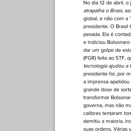
No dia 12 de abril, o
atrapalha o Brasil
, a
global, e não com a ‘
presidente. O Brasil
pesada. Ela é contada
e indiciou Bolsonar
dar um golpe de esta
(PGR) feita ao STF, 
tecnologia ajudou a 
presidente foi, por
a imprensa apelidou
grande dose de sort
transformar Bolsona
governa, mas não man
calibres tentaram to
demitiu a maioria, i
suas ordens. Várias 