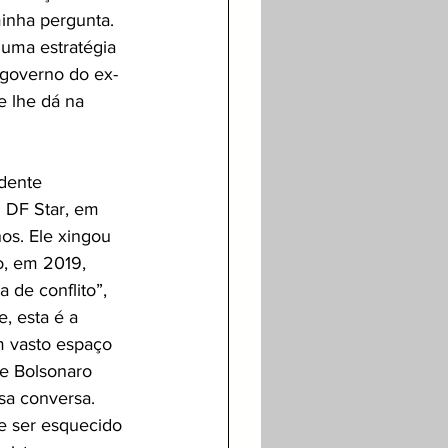
minha pergunta. 
 uma estratégia 
 governo do ex-
e lhe dá na 
dente 
 DF Star, em 
nos. Ele xingou 
o, em 2019, 
 de conflito”, 
, esta é a 
m vasto espaço 
e Bolsonaro 
sa conversa. 
e ser esquecido 