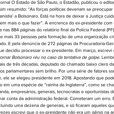
 jornal O Estado de São Paulo, o Estadão, publicou o editor
ssim resumido: “As forças políticas deveriam se preocupar
anistia’ a Bolsonaro. Está na hora de deixar a Justiça cuid
 tem mais o que fazer”. A encrenca do ex-presidente com a
 nas 884 páginas do relatório final da Polícia Federal (PF
o e mais 33 pessoas pela formação de uma organização cr
do. E pela denúncia de 272 páginas da Procuradoria-Gera
que decidiu processar o ex-presidente. Em março, escrevi 
tornar Bolsonaro réu no caso da tentativa de golpe
. Lembr
 mais de três décadas, deputado do chamado baixo clero 
 os parlamentares sem brilho. Por uma série de fatores 
e, ele se elegeu presidente em 2018. Apostando que pod
ro em uma espécie de “rainha da Inglaterra”, como se c
da, empresários, generais, tecnocratas e oportunistas d
mar conta da administração federal. Cometeram um erro. 
ncluindo uma dezena de generais, e só ficaram aqueles q
vezes escrevi que o ex-presidente não era um gênio na ar