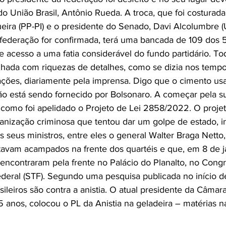
do União Brasil, Antônio Rueda. A troca, que foi costurada
ira (PP-PI) e o presidente do Senado, Davi Alcolumbre (
 federação for confirmada, terá uma bancada de 109 dos 
e acesso a uma fatia considerável do fundo partidário. Tod
ada com riquezas de detalhes, como se dizia nos tempo
ações, diariamente pela imprensa. Digo que o cimento us
ão está sendo fornecido por Bolsonaro. A começar pela su
 como foi apelidado o Projeto de Lei 2858/2022. O projeto
anização criminosa que tentou dar um golpe de estado, i
s seus ministros, entre eles o general Walter Braga Netto,
tavam acampados na frente dos quartéis e que, em 8 de j
encontraram pela frente no Palácio do Planalto, no Cong
eral (STF). Segundo uma pesquisa publicada no início de 
ileiros são contra a anistia. O atual presidente da Câmar
5 anos, colocou o PL da Anistia na geladeira – matérias na