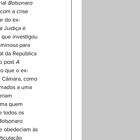
ial 
Bolsonaro 
 com a crise 
ar do ex-
 Justiça é 
) que investigou 
iminosa para 
l da República 
o post 
A 
o que o ex-
da Câmara, como 
somados a uma 
eriam 
hama quem 
e todos os 
Bolsonaro 
ue obedeciam às 
ticulação 