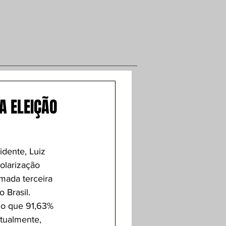
A ELEIÇÃO
idente, Luiz 
polarização 
mada terceira 
 Brasil. 
do que 91,63% 
Atualmente, 