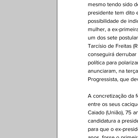
mesmo tendo sido dec
presidente tem dito 
possibilidade de ind
mulher, a ex-primeir
um dos sete postulan
Tarcísio de Freitas 
conseguirá derrubar 
política para polariz
anunciaram, na terça
Progressista, que d
A concretização da f
entre os seus caciqu
Caiado (União), 75 a
candidatura a presid
para que o ex-presid
anos, fosse o primei