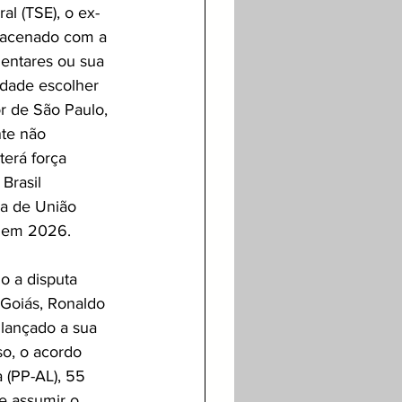
al (TSE), o ex-
m acenado com a 
mentares ou sua 
idade escolher 
r de São Paulo, 
nte não 
terá força 
Brasil 
da de União 
á em 2026.
o a disputa 
 Goiás, Ronaldo 
 lançado a sua 
o, o acordo 
 (PP-AL), 55 
e assumir o 