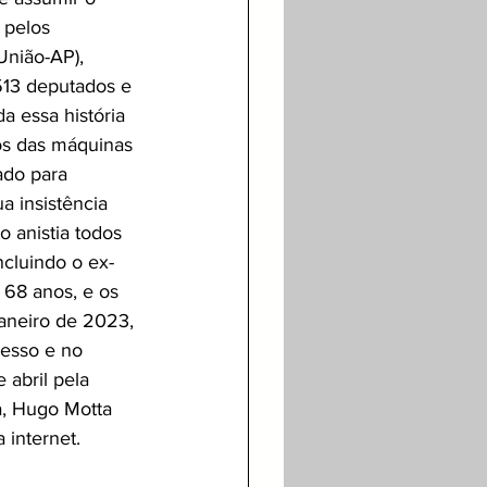
 pelos 
União-AP), 
513 deputados e 
a essa história 
s das máquinas 
ado para 
a insistência 
 anistia todos 
ncluindo o ex-
 68 anos, e os 
aneiro de 2023, 
resso e no 
abril pela 
a, Hugo Motta 
 internet.