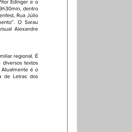
tor Edinger e o 
19h30min, dentro 
fest, Rua Júlio 
ento”. O Sarau 
sual Alexandre 
iliar regional. É 
 diversos textos 
. Atualmente é o 
 de Letras dos 