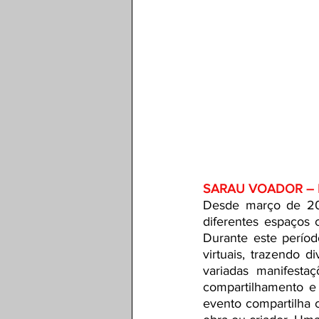
SARAU VOADOR – 
Desde março de 201
diferentes espaços c
Durante este período
virtuais, trazendo d
variadas manifestaç
compartilhamento e
evento compartilha c