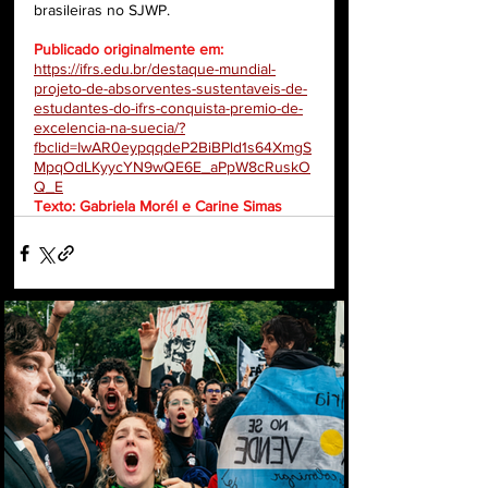
brasileiras no SJWP.
Publicado originalmente em:
https://ifrs.edu.br/destaque-mundial-
projeto-de-absorventes-sustentaveis-de-
estudantes-do-ifrs-conquista-premio-de-
excelencia-na-suecia/?
fbclid=IwAR0eypqqdeP2BiBPld1s64XmgS
MpqOdLKyycYN9wQE6E_aPpW8cRuskO
Q_E
Texto: Gabriela Morél e Carine Simas