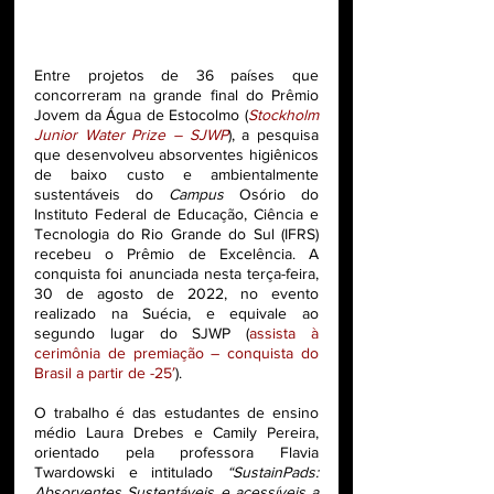
Entre projetos de 36 países que 
concorreram na grande final do Prêmio 
Jovem da Água de Estocolmo (
Stockholm 
Junior Water Prize – SJWP
), a pesquisa 
que desenvolveu absorventes higiênicos 
de baixo custo e ambientalmente 
sustentáveis do 
Campus 
Osório do 
Instituto Federal de Educação, Ciência e 
Tecnologia do Rio Grande do Sul (IFRS) 
recebeu o Prêmio de Excelência. A 
conquista foi anunciada nesta terça-feira, 
30 de agosto de 2022, no evento 
realizado na Suécia, e equivale ao 
segundo lugar do SJWP (
assista à 
cerimônia de premiação – conquista do 
Brasil a partir de -25′
). 
O trabalho é das estudantes de ensino 
médio Laura Drebes e Camily Pereira, 
orientado pela professora Flavia 
Twardowski e intitulado 
“SustainPads: 
Absorventes Sustentáveis e acessíveis a 