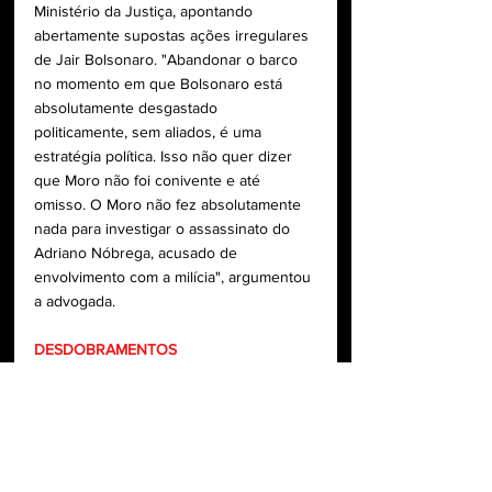
Ministério da Justiça, apontando 
abertamente supostas ações irregulares 
de Jair Bolsonaro. "Abandonar o barco 
no momento em que Bolsonaro está 
absolutamente desgastado 
politicamente, sem aliados, é uma 
estratégia política. Isso não quer dizer 
que Moro não foi conivente e até 
omisso. O Moro não fez absolutamente 
nada para investigar o assassinato do 
Adriano Nóbrega, acusado de 
envolvimento com a milícia", argumentou 
a advogada.
DESDOBRAMENTOS
A prisão dos suspeitos dos assassinatos 
de Marielle e de Anderson pode 
encerrar o caso definitivamente. Porém, 
as buscas por provas que comprovem a 
participação dos irmãos Brazão e do ex-