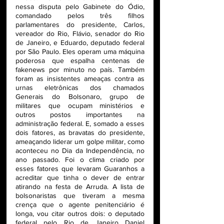
nessa disputa pelo Gabinete do Ódio, 
comandado pelos três filhos 
parlamentares do presidente, Carlos, 
vereador do Rio, Flávio, senador do Rio 
de Janeiro, e Eduardo, deputado federal 
por São Paulo. Eles operam uma máquina 
poderosa que espalha centenas de 
fakenews por minuto no país. Também 
foram as insistentes ameaças contra as 
urnas eletrônicas dos chamados 
Generais do Bolsonaro, grupo de 
militares que ocupam ministérios e 
outros postos importantes na 
administração federal. E, somado a esses 
dois fatores, as bravatas do presidente, 
ameaçando liderar um golpe militar, como 
aconteceu no Dia da Independência, no 
ano passado. Foi o clima criado por 
esses fatores que levaram Guaranhos a 
acreditar que tinha o dever de entrar 
atirando na festa de Arruda. A lista de 
bolsonaristas que tiveram a mesma 
crença que o agente penitenciário é 
longa, vou citar outros dois: o deputado 
federal pelo Rio de Janeiro Daniel 