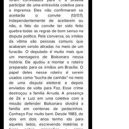
participar de uma entrevista coletiva para 
a imprensa. Eles não confirmaram se 
aceitarão o convite (13/07). 
Independentemente de aceitarem ou 
não, o fato do convite ter sido feito 
quebra todas as regras de bom senso na 
disputa política. Pela conversa, os irmãos 
da vítima são pessoas comuns que 
acabaram sendo atiradas no meio de um 
furacão. O deputado é muito mais que 
um mensageiro de Bolsonaro nessa 
história. Ele ajudou a montar o roteiro 
preparado para os irmãos em Brasília. O 
papel deles nesse roteiro é serem 
usados como “bucha de canhão” no meio 
de uma disputa eleitoral e depois 
enviados de volta para Foz. Esse crime 
destroçou a família Arruda. A presença 
de Zé e Luiz em uma coletiva com a 
missão defender Bolsonaro dividirá a 
família em centenas de pedacinhos. 
Conheço Foz muito bem. Desde 1983, de 
dois em dois anos tenho ido para 
aqueles lados, escrevendo matérias e 