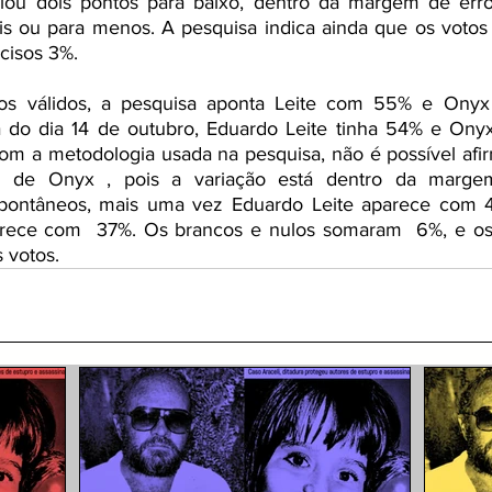
lou dois pontos para baixo, dentro da margem de erro 
is ou para menos. A pesquisa indica ainda que os votos 
isos 3%. 
os válidos, a pesquisa aponta Leite com 55% e Onyx
a do dia 14 de outubro, Eduardo Leite tinha 54% e Ony
om a metodologia usada na pesquisa, não é possível afir
 de Onyx , pois a variação está dentro da margem
pontâneos, mais uma vez Eduardo Leite aparece com 44
rece com  37%. Os brancos e nulos somaram  6%, e os i
 votos.