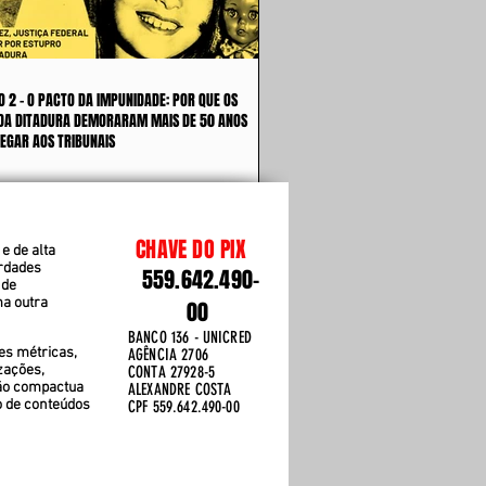
O 2 - O PACTO DA IMPUNIDADE: POR QUE OS
DA DITADURA DEMORARAM MAIS DE 50 ANOS
EGAR AOS TRIBUNAIS
CHAVE DO PIX
e de alta
erdades
559.642.490-
 de
ma outra
00
BANCO 136 - UNICRED
es métricas,
AGÊNCIA 2706
zações,
CONTA 27928-5
ão compactua
ALEXANDRE COSTA
o de conteúdos
CPF 559.642.490-00