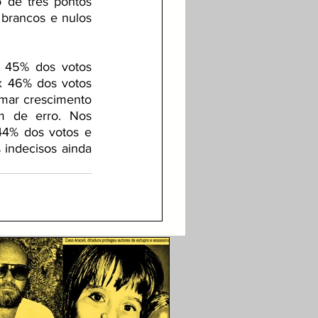
de três pontos 
brancos e nulos 
 45% dos votos 
x 46% dos votos 
mar crescimento 
 de erro. Nos 
% dos votos e  
ndecisos ainda 