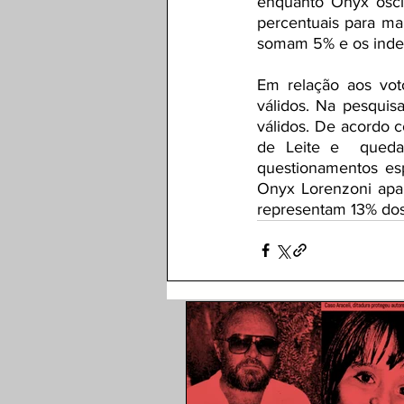
enquanto Onyx osci
percentuais para ma
somam 5% e os indec
Em relação aos vot
válidos. Na pesquis
válidos. De acordo c
de Leite e  queda
questionamentos es
Onyx Lorenzoni apa
representam 13% dos