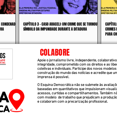
 É CONDENADO
CAPÍTULO 3 - CASO ARACELI: UM CRIME QUE SE TORNOU
CAPÍTUL
URA
SÍMBOLO DA IMPUNIDADE DURANTE A DITADURA
CRIMES 
PARA CH
COLABORE
Apoie o jornalismo livre, independente, colaborativo 
integridade, comprometido com os direitos e as lib
coletivas e individuais. Participe dos novos modelos
construção do mundo das notícias e acredite que u
imprensa é possível.
O Esquina Democrática não se submete às avaliaçõ
baseadas em quantitativos que impulsionam visuali
acessos, curtidas e compartilhamentos. Também n
com modelo de trabalho que prejudicam a produçã
e colaboram com a precarização profissional.