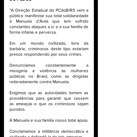
"A Direção Estadual do PCdoB/RS vem a 
público manifestar sua total solidariedade 
à Manuela d’Ávila que tem sofrido 
constantes ataques a si e a sua família de 
forma infame e perversa. 
Em um mundo civilizado, livre da 
barbárie, criminosos deste tipo estariam 
presos respondendo por seus crimes. 
Denunciamos constantemente a 
misoginia e violência às mulheres 
públicas no Brasil, como as dirigidas 
reiteradamente contra Manuela.
Exigimos que as autoridades tomem as 
providências para garantir que cessem 
as ameaças e que os criminosos sejam 
punidos. 
À Manuela e sua família nosso total apoio. 
Conclamamos a militância democrática e 
civilizada a defendê-la de tais ameaças.