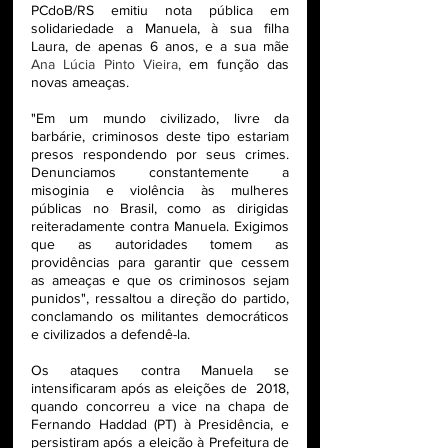
PCdoB/RS emitiu nota pública em 
solidariedade a Manuela, à sua filha 
Laura, de apenas 6 anos, e a sua mãe 
Ana Lúcia Pinto Vieira, 
em função das 
novas ameaças. 
"Em um mundo civilizado, livre da 
barbárie, criminosos deste tipo estariam 
presos respondendo por seus crimes. 
Denunciamos constantemente a 
misoginia e violência às mulheres 
públicas no Brasil, como as dirigidas 
reiteradamente contra Manuela. Exigimos 
que as autoridades tomem as 
providências para garantir que cessem 
as ameaças e que os criminosos sejam 
punidos", ressaltou a direção do partido, 
conclamando os militantes democráticos 
e civilizados a defendê-la. 
Os ataques contra Manuela se 
intensificaram após as eleições de  2018, 
quando concorreu a vice na chapa de 
Fernando Haddad (PT) à Presidência, e 
persistiram após a eleição à Prefeitura de 