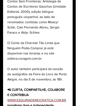
Contos Sem Fronteiras: Antologia de 
Contos de Escritores Gaúchos (Unidade 
Editorial, 2000), edição bilíngue 
português–espanhol, ao lado de 
renomados contistas como Moacyr 
Scliar, Caio Fernando Abreu, Sergio 
Faraco e Aldyr Schlee.
O Conto da Charrete Tão Linda que 
Ninguém Podia Comprar já está 
disponível nas livrarias e no site 
editora.coragem.com.br. 
O autor também participará da sessão 
de autógrafos da Feira do Livro de Porto 
Alegre, no dia 5 de novembro, às 18h.
📲 CURTA, COMPARTILHE, COLABORE 
E CONTRIBUA
WWW.ESQUINADEMOCRATICA.COM.BR
jornalismo livre e independente