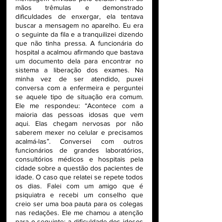
mãos trêmulas e demonstrado 
dificuldades de enxergar, ela tentava 
buscar a mensagem no aparelho. Eu era 
o seguinte da fila e a tranquilizei dizendo 
que não tinha pressa. A funcionária do 
hospital a acalmou afirmando que bastava 
um documento dela para encontrar no 
sistema a liberação dos exames. Na 
minha vez de ser atendido, puxei 
conversa com a enfermeira e perguntei 
se aquele tipo de situação era comum. 
Ele me respondeu: “Acontece com a 
maioria das pessoas idosas que vem 
aqui. Elas chegam nervosas por não 
saberem mexer no celular e precisamos 
acalmá-las”. Conversei com outros 
funcionários de grandes laboratórios, 
consultórios médicos e hospitais pela 
cidade sobre a questão dos pacientes de 
idade. O caso que relatei se repete todos 
os dias. Falei com um amigo que é 
psiquiatra e recebi um conselho que 
creio ser uma boa pauta para os colegas 
nas redações. Ele me chamou a atenção 
para o seguinte: a dificuldade dos idosos 