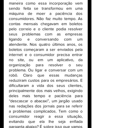
maneira como essa incorporação vem 
sendo feita se transformou em uma 
máquina de moer a paciência dos 
consumidores. Não faz muito tempo. As 
contas mensais chegavam em boletos 
pelo correio e o cliente podia resolver 
seus problemas com as empresas 
ligando e conversando com um 
atendente. Nos quatro últimos anos, os 
boletos começaram a ser enviados pela 
internet e o consumidor precisa entrar 
no site, ou em um aplicativo, da 
organização para resolver o seu 
problema. Ou ligar e conversar com um 
robô. Claro que essas mudanças 
reduziram custos para os empresários. E 
dificultaram a vida dos seus clientes, 
principalmente dos mais velhos, exigindo 
deles mais tempo e paciência para 
“descascar o abacaxi”, um jargão usado 
nas redações dos jornais para se referir 
a problemas complicados. Tem como o 
consumidor reagir a essa situação, 
evitando que ela lhe seja enfiada 
garganta abaixo? É sobre isso que vamos 