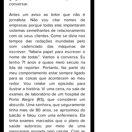
conversar.
Antes um aviso ao leitor que não é 
jornalista. Não vou citar nomes de 
empresas porque todas elas implantaram 
sistemas semelhantes de relacionamento 
com os seus clientes. Como se dizia nos 
tempos das redações inundadas pelo 
som cadenciado das máquinas de 
escrever: “faltaria papel para escrever o 
nome de todas”. Vamos à conversa. Eu 
tenho 71 anos e quase meio século na 
lida de repórter. Portanto, faz parte do 
meu comportamento estar sempre ligado 
para as coisas que acontecem ao meu 
redor. Vou relatar um episódio para 
ilustrar a história. Vi uma cena, na sala de 
exames de laboratório de um hospital de 
Porto Alegre (RS), que considerei um 
absurdo. Uma senhora, que seguramente 
tinha mais de 80 anos, se aproximou do 
balcão e falou com uma enfermeira. Ela 
tinha exames marcados que o plano de 
saúde autorizou por meio de uma 
mensagem enviada pelo celular. Com as 