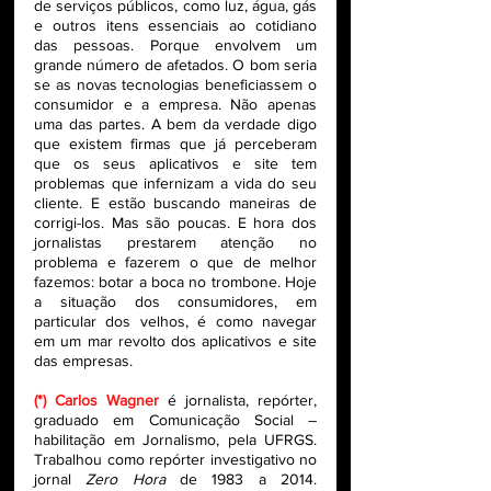
de serviços públicos, como luz, água, gás 
e outros itens essenciais ao cotidiano 
das pessoas. Porque envolvem um 
grande número de afetados. O bom seria 
se as novas tecnologias beneficiassem o 
consumidor e a empresa. Não apenas 
uma das partes. A bem da verdade digo 
que existem firmas que já perceberam 
que os seus aplicativos e site tem 
problemas que infernizam a vida do seu 
cliente. E estão buscando maneiras de 
corrigi-los. Mas são poucas. E hora dos 
jornalistas prestarem atenção no 
problema e fazerem o que de melhor 
fazemos: botar a boca no trombone. Hoje 
a situação dos consumidores, em 
particular dos velhos, é como navegar 
em um mar revolto dos aplicativos e site 
das empresas.
(*) Carlos Wagner 
é jornalista, repórter, 
graduado em Comunicação Social – 
habilitação em Jornalismo, pela UFRGS. 
Trabalhou como repórter investigativo no 
jornal 
Zero Hora
 de 1983 a 2014. 