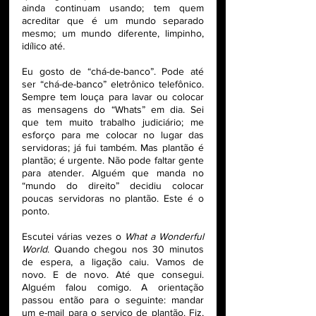
ainda continuam usando; tem quem 
acreditar que é um mundo separado 
mesmo; um mundo diferente, limpinho, 
idílico até.
Eu gosto de “chá-de-banco”. Pode até 
ser “chá-de-banco” eletrônico telefônico. 
Sempre tem louça para lavar ou colocar 
as mensagens do “Whats” em dia. Sei 
que tem muito trabalho judiciário; me 
esforço para me colocar no lugar das 
servidoras; já fui também. Mas plantão é 
plantão; é urgente. Não pode faltar gente 
para atender. Alguém que manda no 
“mundo do direito” decidiu colocar 
poucas servidoras no plantão. Este é o 
ponto.
Escutei várias vezes o 
What a Wonderful 
World
. Quando chegou nos 30 minutos 
de espera, a ligação caiu. Vamos de 
novo. E de novo. Até que consegui. 
Alguém falou comigo. A orientação 
passou então para o seguinte: mandar 
um e-mail para o serviço de plantão. Fiz, 