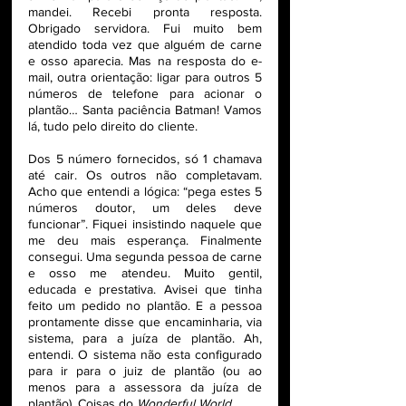
mandei. Recebi pronta resposta. 
Obrigado servidora. Fui muito bem 
atendido toda vez que alguém de carne 
e osso aparecia. Mas na resposta do e-
mail, outra orientação: ligar para outros 5 
números de telefone para acionar o 
plantão… Santa paciência Batman! Vamos 
lá, tudo pelo direito do cliente.
Dos 5 número fornecidos, só 1 chamava 
até cair. Os outros não completavam. 
Acho que entendi a lógica: “pega estes 5 
números doutor, um deles deve 
funcionar”. Fiquei insistindo naquele que 
me deu mais esperança. Finalmente 
consegui. Uma segunda pessoa de carne 
e osso me atendeu. Muito gentil, 
educada e prestativa. Avisei que tinha 
feito um pedido no plantão. E a pessoa 
prontamente disse que encaminharia, via 
sistema, para a juíza de plantão. Ah, 
entendi. O sistema não esta configurado 
para ir para o juiz de plantão (ou ao 
menos para a assessora da juíza de 
plantão). Coisas do 
Wonderful World
…