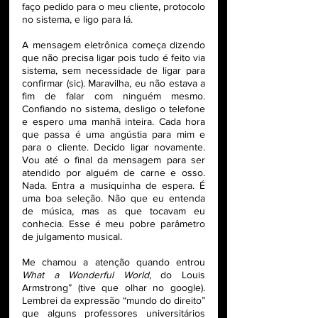
faço pedido para o meu cliente, protocolo 
no sistema, e ligo para lá.
A mensagem eletrônica começa dizendo 
que não precisa ligar pois tudo é feito via 
sistema, sem necessidade de ligar para 
confirmar (sic). Maravilha, eu não estava a 
fim de falar com ninguém mesmo. 
Confiando no sistema, desligo o telefone 
e espero uma manhã inteira. Cada hora 
que passa é uma angústia para mim e 
para o cliente. Decido ligar novamente. 
Vou até o final da mensagem para ser 
atendido por alguém de carne e osso. 
Nada. Entra a musiquinha de espera. É 
uma boa seleção. Não que eu entenda 
de música, mas as que tocavam eu 
conhecia. Esse é meu pobre parâmetro 
de julgamento musical.
Me chamou a atenção quando entrou 
What a Wonderful World
, do Louis 
Armstrong” (tive que olhar no google). 
Lembrei da expressão “mundo do direito” 
que alguns professores universitários 