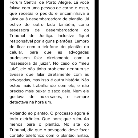
Fórum Central de Porto Alegre. Lá você 
falava com uma pessoa de carne e osso, 
que recebia o pedido e encaminhava à 
juíza ou à desembargadora de plantão. Já 
estive do outro lado também, como 
assessora de desembargadora do 
Tribunal de Justiça. Inclusive fiquei 
responsável por alguns plantões. Lembro 
de ficar com o telefone do plantão do 
celular, para que as advogadas 
pudessem falar diretamente com a 
“assessora da juíza”. No caso do “meu 
juiz”, ele não tinha problema nenhum se 
tivesse que falar diretamente com as 
advogadas, mas isso é outra história. Não 
estou mais trabalhando com ele, e não 
preciso mais puxar o saco dele. Nem ele 
gostava de puxa-sacos, e sempre 
detectava na hora um.
Voltando ao plantão. O processo agora é 
todo eletrônico. Que bom; que ruim. Ao 
menos para o plantão. No site do 
Tribunal, diz que o advogado deve fazer 
contato telefônico com o plantão. Então, 