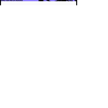
CAPÍTULO 3 - CASO ARACELI: UM
CRIME QUE SE TORNOU SÍMBOLO DA
IMPUNIDADE DURANTE A DITADURA
CAPÍTULO 2 - O PACTO DA IMPUNIDADE:
POR QUE OS CRIMES DA DITADURA
DEMORARAM MAIS DE 50 ANOS PARA