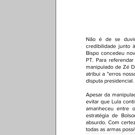
Não é de se duvid
credibilidade junto
Bispo concedeu novo
PT. Para referendar 
manipulado de Zé Dir
atribui a "erros nos
disputa presidencial.
Apesar da manipulaçã
evitar que Lula cont
amanheceu entre os
estratégia de Bols
absurdo. Com certez
todas as armas possív