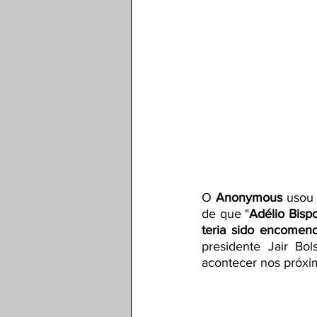
O 
Anonymous
 usou 
de que "
Adélio Bisp
teria sido encome
presidente Jair Bol
acontecer nos próxim