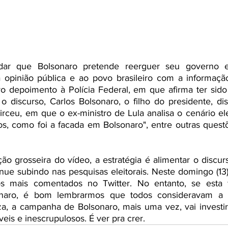
ar que Bolsonaro pretende reerguer seu governo e 
 à opinião pública e ao povo brasileiro com a informaçã
 depoimento à Polícia Federal, em que afirma ter sido 
o discurso, Carlos Bolsonaro, o filho do presidente, di
ceu, em que o ex-ministro de Lula analisa o cenário ele
sos, como foi a facada em Bolsonaro", entre outras questõ
 
o grosseira do vídeo, a estratégia é alimentar o discur
inue subindo nas pesquisas eleitorais. Neste domingo (13)
 mais comentados no Twitter. No entanto, se esta f
onaro, é bom lembrarmos que todos consideravam a 
a, a campanha de Bolsonaro, mais uma vez, vai investir 
eis e inescrupulosos. É ver pra crer.