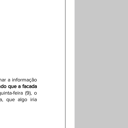
har a informação 
do que a facada 
inta-feira (9), o 
, que algo iria 