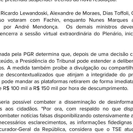
 Ricardo Lewandoski, Alexandre de Moraes, Dias Toffoli,
oso votaram com Fachin, enquanto Nunes Marques ap
do por André Mendonça.  Os demais ministros devem
cerra a sessão virtual extraordinária do Plenário, inic
nada pela PGR determina que, depois de uma decisão c
teúdo, a Presidência do Tribunal pode estender a deliber
dos. A medida também proíbe a divulgação ou compartilh
e descontextualizados que atinjam a integridade do proc
pode mandar as plataformas retirarem de forma imediata 
de R$ 100 mil a R$ 150 mil por hora de descumprimento.
ria possível combater a disseminação de desinforma
as aos cidadãos. "Por ora, com respaldo no que dispõ
 combater notícias falsas disponibilizando ostensivamente a
necessários esclarecimentos, as informações fidedignas 
curador-Geral da República, considera que o TSE atuo