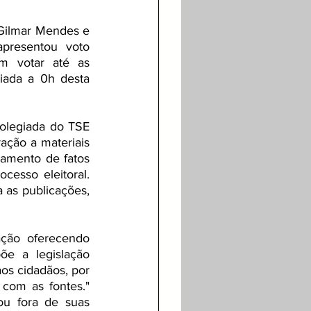
 Gilmar Mendes e 
resentou voto 
 votar até as 
iada a 0h desta 
olegiada do TSE 
ação a materiais 
amento de fatos 
esso eleitoral. 
as publicações, 
ção oferecendo 
e a legislação 
os cidadãos, por 
com as fontes." 
u fora de suas 