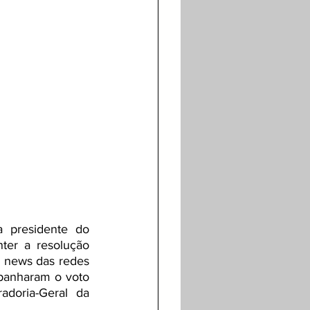
a presidente do 
er a resolução 
e news das redes 
mpanharam o voto 
doria-Geral da 