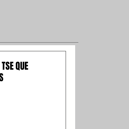
 TSE QUE
S