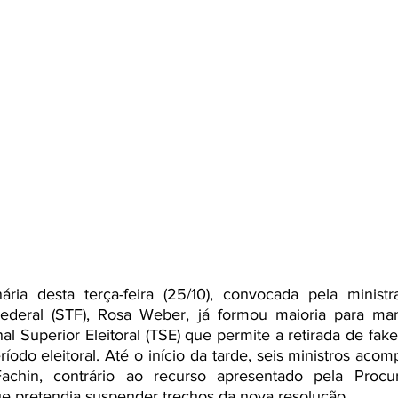
ária desta terça-feira (25/10), convocada pela ministr
ederal (STF), Rosa Weber, já formou maioria para mant
al Superior Eleitoral (TSE) que permite a retirada de fak
ríodo eleitoral. Até o início da tarde, seis ministros aco
achin, contrário ao recurso apresentado pela Procura
ue pretendia suspender trechos da nova resolução.