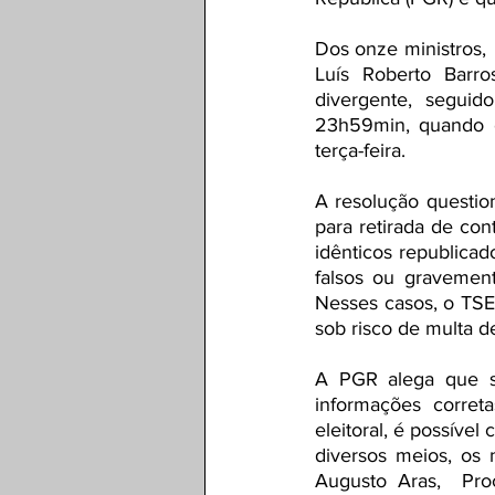
Dos onze ministros, 
Luís Roberto Barr
divergente, segui
23h59min, quando en
terça-feira.
A resolução questio
para retirada de con
idênticos republica
falsos ou gravement
Nesses casos, o TSE 
sob risco de multa 
A PGR alega que se
informações corret
eleitoral, é possível
diversos meios, os 
Augusto Aras,  Pro