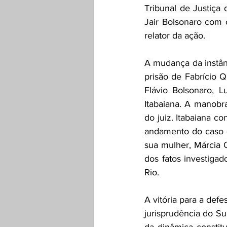
Tribunal de Justiça d
Jair Bolsonaro com o
relator da ação.  
A 
mudança da instân
prisão de Fabrício Q
Flávio Bolsonaro, L
Itabaiana. A manobra 
do juiz. Itabaiana c
andamento do caso q
sua mulher, Márcia 
dos fatos investiga
Rio. 
A vitória para a defe
jurisprudência do Su
da dinâmica constitu