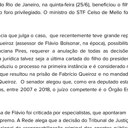
o Rio de Janeiro, na quinta-feira (25/6), beneficiou o fil
 foro privilegiado. O ministro do STF Celso de Mello fo
cia que julga o caso,  que recentemente teve grande rep
ueiroz (assessor de Flávio Bolsonar, na época), possibili
uciana Pires, requerer a anulação de todas as decisões
jurídica talvez seja a última cartada do filho do president
onduziu o processo na primeira instância e é considerado 
ue resultou na prisão de Fabrício Queiroz e no mandado
Queiroz.  O senador alegou que, como era deputado esta
dos, entre 2007 e 2018, o juízo competente é o Órgão Es
sa de Flávio foi criticada por especialistas, que apontaram
premo. A Rede alega que a decisão do Tribunal de Justiç
cional de responsabilização criminal dos agentes público