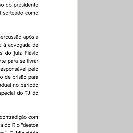
ho do presidente 
i sorteado como 
ercussão após a 
ta à advogada de 
 do juiz Flávio 
e para se livrar 
responsável pelo 
 de prisão para 
dual no período 
pecial do TJ do 
 contradição com 
a do Rio "destoa 
s". O Ministério 