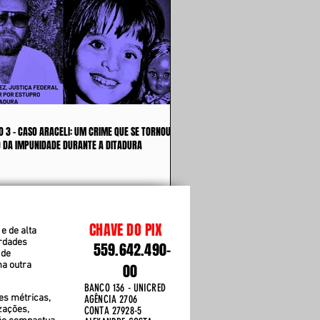
O 3 - CASO ARACELI: UM CRIME QUE SE TORNOU
 DA IMPUNIDADE DURANTE A DITADURA
CHAVE DO PIX
e de alta
erdades
559.642.490-
 de
ma outra
00
BANCO 136 - UNICRED
es métricas,
AGÊNCIA 2706
zações,
CONTA 27928-5