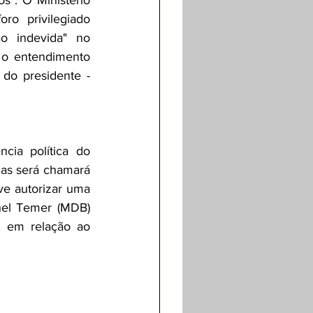
o privilegiado 
 indevida" no 
o entendimento 
o presidente - 
ia política do 
ias será chamará 
e autorizar uma 
hel Temer (MDB) 
 em relação ao 