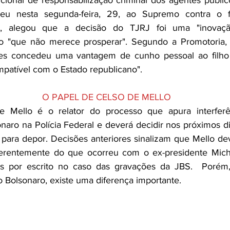
reu nesta segunda-feira, 29, ao Supremo contra o for
o, alegou que a decisão do TJRJ foi uma "inovação
co "que não merece prosperar". Segundo a Promotoria, 
s concedeu uma vantagem de cunho pessoal ao filho d
ompatível com o Estado republicano".
O PAPEL DE CELSO DE MELLO
e Mello é o relator do processo que apura interferênc
onaro na Polícia Federal e deverá decidir nos próximos d
para depor. Decisões anteriores sinalizam que Mello dev
diferentemente do que ocorreu com o ex-presidente Mic
 por escrito no caso das gravações da JBS.  Porém,
Bolsonaro, existe uma diferença importante. 