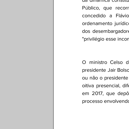
Público, que recor
concedido a Flávi
ordenamento jurídi
dos desembargadore
"privilégio esse inc
O ministro Celso d
presidente Jair Bols
ou não o presidente 
oitiva presencial, 
em 2017, que depôs
processo envolvendo 