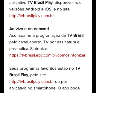
aplicativo 
TV Brasil Play
, disponível nas 
versões Android e iOS, e no site 
http://tvbrasilplay.com.br
.
Ao vivo e on demand
Acompanhe a programação da 
TV Brasil
pelo canal aberto, TV por assinatura e 
parabólica. Sintonize: 
https://tvbrasil.ebc.com.br/comosintonizar
.
Seus programas favoritos estão no 
TV 
Brasil Play
, pelo site 
http://tvbrasilplay.com.br
 ou por 
aplicativo no smartphone. O app pode 
ser baixado gratuitamente e está 
disponível para Android e iOS. Assista 
também pela WebTV: 
https://tvbrasil.ebc.com.br/webtv
.
Serviço
Caminhos da Reportagem – 
domingo, dia 31/3, às 22h, na TV 