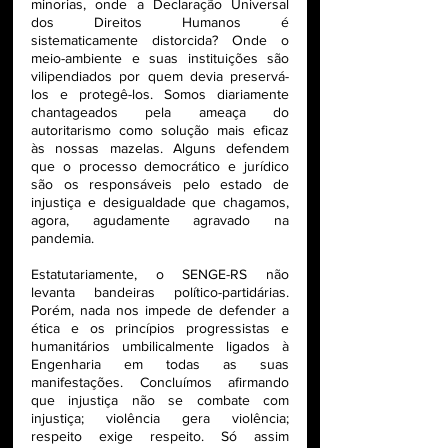
minorias, onde a Declaração Universal 
dos Direitos Humanos é 
sistematicamente distorcida? Onde o 
meio-ambiente e suas instituições são 
vilipendiados por quem devia preservá-
los e protegê-los. Somos diariamente 
chantageados pela ameaça do 
autoritarismo como solução mais eficaz 
às nossas mazelas. Alguns defendem 
que o processo democrático e jurídico 
são os responsáveis pelo estado de 
injustiça e desigualdade que chagamos,  
agora, agudamente agravado na 
pandemia.
Estatutariamente, o SENGE-RS não 
levanta bandeiras político-partidárias. 
Porém, nada nos impede de defender a 
ética e os princípios progressistas e 
humanitários umbilicalmente ligados à 
Engenharia em todas as suas 
manifestações. Concluímos afirmando 
que injustiça não se combate com 
injustiça; violência gera violência; 
respeito exige respeito. Só assim 