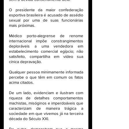
O presidente da maior confederação 
esportiva brasileira é acusado de assédio 
sexual por uma de suas funcionárias 
mais próximas.
Médico porto-alegrense de renome 
internacional impõe constrangimentos 
deploráveis a uma vendedora em 
estabelecimento comercial egípcio; não 
satisfeito, compartilha em vídeo sua 
cínica depravação.
Qualquer pessoa minimamente informada 
percebe o que têm em comum os fatos 
acima citados.
De um lado, evidenciam e ilustram com 
riqueza de detalhes comportamentos 
machistas, misóginos e imperdoáveis que 
caracterizam de maneira trágica a 
sociedade em que vivemos já na terceira 
década do Século XXI. 
De outro, demonstram que a mesma 