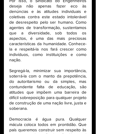
Por isso, o Sindicato do Engenheiros 
deseja não apenas fazer eco às 
denúncias e às atitudes individuais e 
coletivas contra este estado intolerável 
de desrespeito pelo ser humano. Como 
agentes de transformação, sustentamos 
que a diversidade, sob todos os 
aspectos, é uma das mais preciosas 
características da humanidade. Conhece-
la e respeitá-la nos fará crescer como 
indivíduos, como instituições e como 
nação.
Segregá-la, minimizar sua importância, 
soterrá-la com o manto da prepotência, 
do autoritarismo ou da simples, mas 
contundente falta de educação, são 
atitudes que impõem uma barreira de 
difícil sobreposição para qualquer projeto 
de construção de uma nação livre, justa e 
soberana.
Democracia é água pura. Qualquer 
mácula coloca todos em prontidão. Que 
país queremos construir sem respeito às 