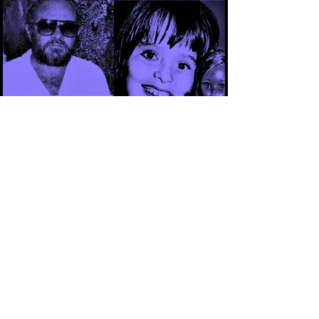
CAPÍTULO 3 - CASO ARACELI: UM
CRIME QUE SE TORNOU SÍMBOLO DA
IMPUNIDADE DURANTE A DITADURA