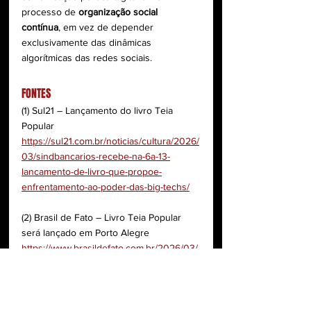
processo de 
organização social 
contínua
, em vez de depender 
exclusivamente das dinâmicas 
algorítmicas das redes sociais.
FONTES
(1) Sul21 – Lançamento do livro Teia 
Popular
https://sul21.com.br/noticias/cultura/2026/
03/sindbancarios-recebe-na-6a-13-
lancamento-de-livro-que-propoe-
enfrentamento-ao-poder-das-big-techs/
(2) Brasil de Fato – Livro Teia Popular 
será lançado em Porto Alegre
https://www.brasildefato.com.br/2026/03/
03/livro-teia-popular-sera-lancado-no-dia-
13-de-marco-no-sindbancarios-em-porto-
alegre/