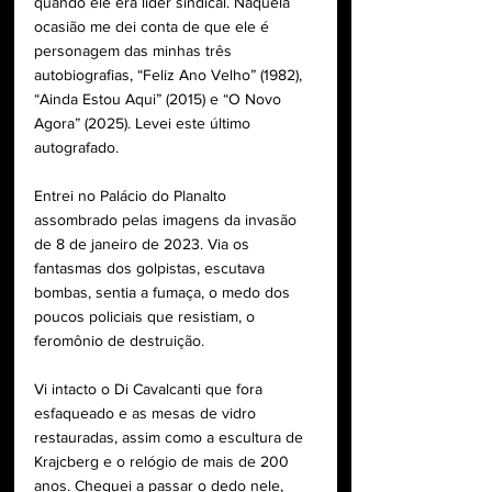
quando ele era líder sindical. Naquela 
ocasião me dei conta de que ele é 
personagem das minhas três 
autobiografias, “Feliz Ano Velho” (1982), 
“Ainda Estou Aqui” (2015) e “O Novo 
Agora” (2025). Levei este último 
autografado.
Entrei no Palácio do Planalto 
assombrado pelas imagens da invasão 
de 8 de janeiro de 2023. Via os 
fantasmas dos golpistas, escutava 
bombas, sentia a fumaça, o medo dos 
poucos policiais que resistiam, o 
feromônio de destruição.
Vi intacto o Di Cavalcanti que fora 
esfaqueado e as mesas de vidro 
restauradas, assim como a escultura de 
Krajcberg e o relógio de mais de 200 
anos. Cheguei a passar o dedo nele, 