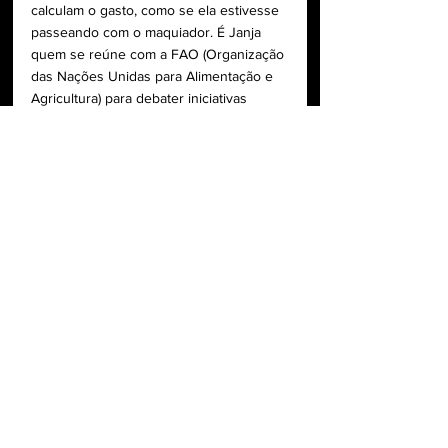
calculam o gasto, como se ela estivesse 
passeando com o maquiador. É Janja 
quem se reúne com a FAO (Organização 
das Nações Unidas para Alimentação e 
Agricultura) para debater iniciativas 
contra a fome e a pobreza.
Se ela fala num almoço privado, 
questionam se não deveria ter ficado 
quieta. A conversa foi vazada por um 
ministro. Isso sim deveria causar 
perplexidade. Mas o comentário de uma 
mulher, num jantar a portas fechadas, no 
país em que vazamento não existe como 
figura de linguagem, foi o assunto.
Não querem Lula na Rússia, nem na 
China, buscando redesenhar o comércio 
mundial. E querem uma primeira-dama 
reborn, um cabide sem voz, sem ouvido, 