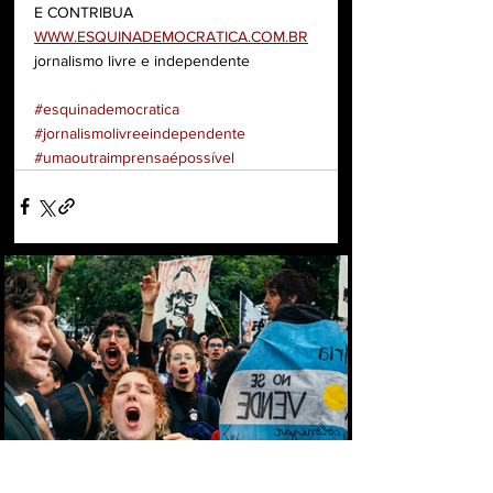
E CONTRIBUA
WWW.ESQUINADEMOCRATICA.COM.BR
jornalismo livre e independente
#esquinademocratica
#jornalismolivreeindependente
#umaoutraimprensaépossível