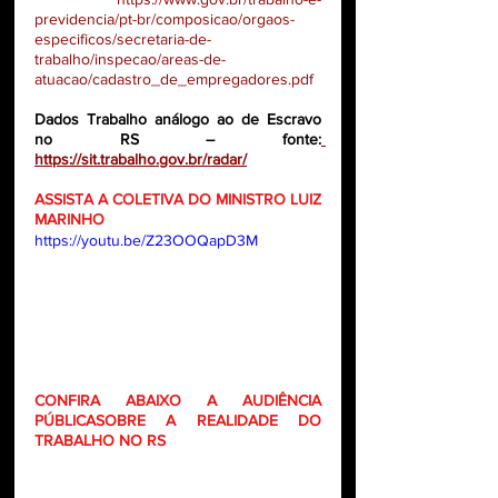
previdencia/pt-br/composicao/orgaos-
especificos/secretaria-de-
trabalho/inspecao/areas-de-
atuacao/cadastro_de_empregadores.pdf
Dados Trabalho análogo ao de Escravo 
no RS – fonte:
https://sit.trabalho.gov.br/radar/
ASSISTA A COLETIVA DO MINISTRO LUIZ 
MARINHO
https://youtu.be/Z23OOQapD3M
CONFIRA ABAIXO A AUDIÊNCIA 
PÚBLICASOBRE A REALIDADE DO 
TRABALHO NO RS