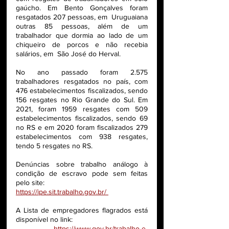
gaúcho. Em Bento Gonçalves foram 
resgatados 207 
pessoas, em  Uruguaiana 
outras 85 pessoas, além de um 
trabalhador 
que dormia ao lado de um 
chiqueiro de porcos e não recebia 
salários, 
em  
São José do Herval.
No ano passado foram 2.575 
trabalhadores resgatados no país, com 
476 estabelecimentos fiscalizados, sendo 
156 resgates no Rio Grande do Sul. Em 
2021, foram 1959 resgates com 509 
estabelecimentos fiscalizados, sendo 69 
no RS e em 2020 foram fiscalizados 279 
estabelecimentos com 938 resgates, 
tendo 5 resgates no RS.
Denúncias sobre trabalho análogo à 
condição de escravo pode sem feitas 
pelo site: 
https://ipe.sit.trabalho.gov.br/ 
A Lista de empregadores flagrados está 
disponível no link:
https://www.gov.br/trabalho-e-