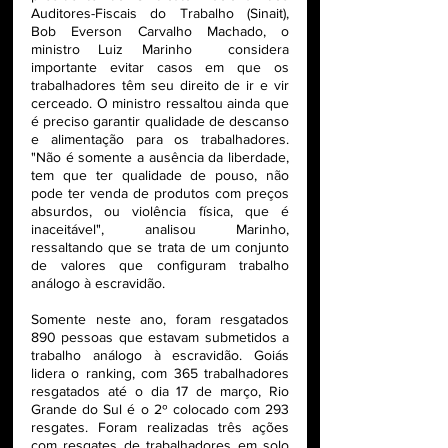
Auditores-Fiscais do Trabalho (Sinait), 
Bob Everson Carvalho Machado, o 
ministro Luiz Marinho  considera 
importante evitar casos em que os 
trabalhadores têm seu direito de ir e vir 
cerceado. O ministro ressaltou ainda que 
é preciso garantir qualidade de descanso 
e alimentação para os trabalhadores. 
"Não é somente a ausência da liberdade, 
tem que ter qualidade de pouso, não 
pode ter venda de produtos com preços 
absurdos, ou violência física, que é 
inaceitável", analisou Marinho, 
ressaltando que se trata de um conjunto 
de valores que configuram trabalho 
análogo à escravidão.
Somente neste ano, foram resgatados 
890 pessoas que estavam submetidos a 
trabalho análogo à escravidão. Goiás 
lidera o ranking, com 365 trabalhadores 
resgatados até o dia 17 de março, Rio 
Grande do Sul é o 2º colocado com 293 
resgates. Foram realizadas três ações 
com resgates de trabalhadores em solo 