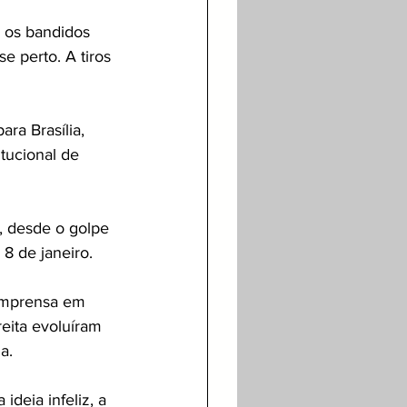
e os bandidos 
e perto. A tiros 
ra Brasília, 
tucional de 
s, desde o golpe 
8 de janeiro.
 imprensa em 
reita evoluíram 
a.
ideia infeliz, a 