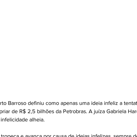
rto Barroso definiu como apenas uma ideia infeliz a tentat
riar de R$ 2,5 bilhões da Petrobras. A juíza Gabriela Hard
nfelicidade alheia.
 tropeça e avança por causa de ideias infelizes, sempre