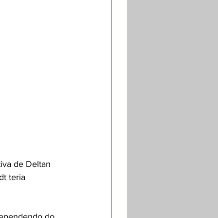
iva de Deltan 
t teria 
 dependendo do 