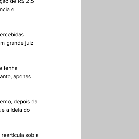
ação de R$ 2,5 
ncia e 
ercebidas 
um grande juiz 
e tenha 
ante, apenas 
remo, depois da 
e a ideia do 
rearticula sob a 