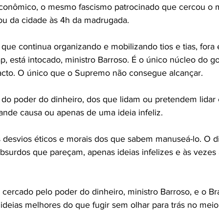
conômico, o mesmo fascismo patrocinado que cercou o m
u da cidade às 4h da madrugada.
ue continua organizando e mobilizando tios e tias, fora 
ap, está intocado, ministro Barroso. É o único núcleo do g
tacto. O único que o Supremo não consegue alcançar.
do poder do dinheiro, dos que lidam ou pretendem lidar 
de causa ou apenas de uma ideia infeliz.
 desvios éticos e morais dos que sabem manuseá-lo. O di
absurdos que pareçam, apenas ideias infelizes e às vezes 
ercado pelo poder do dinheiro, ministro Barroso, e o Bras
 ideias melhores do que fugir sem olhar para trás no mei