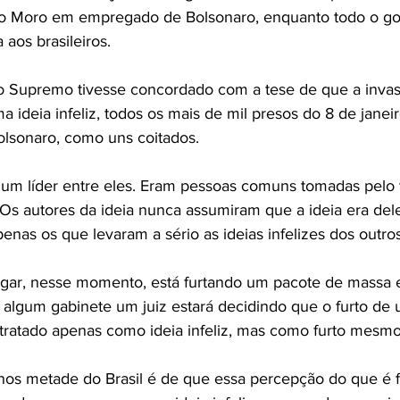
io Moro em empregado de Bolsonaro, enquanto todo o go
 aos brasileiros.
o Supremo tivesse concordado com a tese de que a invasã
 ideia infeliz, todos os mais de mil presos do 8 de janei
olsonaro, como uns coitados.
i um líder entre eles. Eram pessoas comuns tomadas pelo
z. Os autores da ideia nunca assumiram que a ideia era del
nas os que levaram a sério as ideias infelizes dos outros
gar, nesse momento, está furtando um pacote de massa
algum gabinete um juiz estará decidindo que o furto de 
tratado apenas como ideia infeliz, mas como furto mesmo
os metade do Brasil é de que essa percepção do que é fu