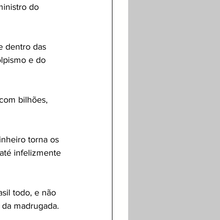
inistro do 
e dentro das 
olpismo e do 
com bilhões, 
nheiro torna os 
até infelizmente 
il todo, e não 
o da madrugada.