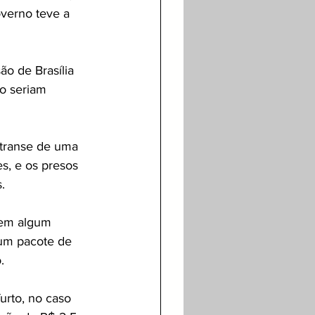
verno teve a 
o de Brasília 
ro seriam 
 transe de uma 
es, e os presos 
.
 em algum 
um pacote de 
.
rto, no caso 