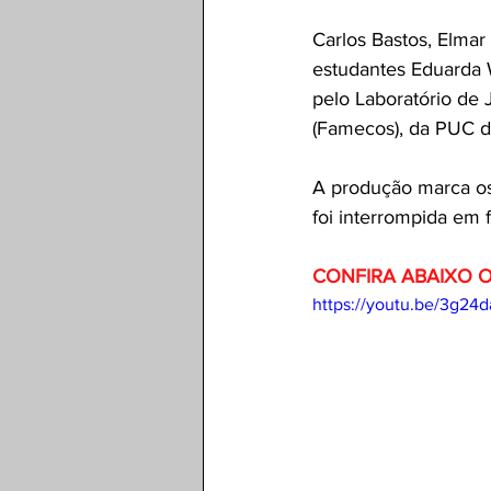
Carlos Bastos
, 
Elmar
estudantes Eduarda 
pelo Laboratório de 
(Famecos), da PUC do
A produção marca os 
foi interrompida em 
CONFIRA ABAIXO 
https://youtu.be/3g24d