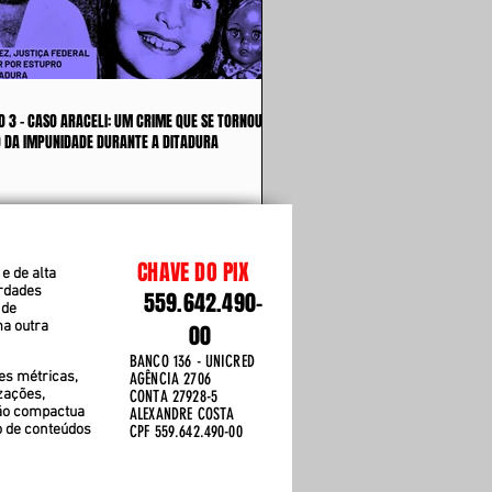
O 3 - CASO ARACELI: UM CRIME QUE SE TORNOU
 DA IMPUNIDADE DURANTE A DITADURA
CHAVE DO PIX
e de alta
erdades
559.642.490-
 de
ma outra
00
BANCO 136 - UNICRED
es métricas,
AGÊNCIA 2706
zações,
CONTA 27928-5
ão compactua
ALEXANDRE COSTA
o de conteúdos
CPF 559.642.490-00