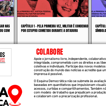
GAR NAS
CAPÍTULO 1 - PELA PRIMEIRA VEZ, MILITAR É CONDENADO
CAPÍTUL
 OU COM
POR ESTUPRO COMETIDO DURANTE A DITADURA
SÍMBOLO
COLABORE
Apoie o jornalismo livre, independente, colaborativo 
integridade, comprometido com os direitos e as lib
coletivas e individuais. Participe dos novos modelos
construção do mundo das notícias e acredite que u
imprensa é possível.
O Esquina Democrática não se submete às avaliaçõ
baseadas em quantitativos que impulsionam visuali
acessos, curtidas e compartilhamentos. Também n
com modelo de trabalho que prejudicam a produçã
e colaboram com a precarização profissional.