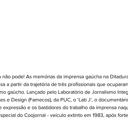
o não pode! As memórias da imprensa gaúcha na Ditadura'
a a partir da trajetória de três profissionais que ocupara
mo gaúcho. Lançado pelo Laboratório de Jornalismo Integ
s e Design (Famecos), da PUC, o 'Lab J', o documentário 
de expressão e os bastidores do trabalho da imprensa naqu
especial do Coojornal - veículo extinto em 1983, após fort