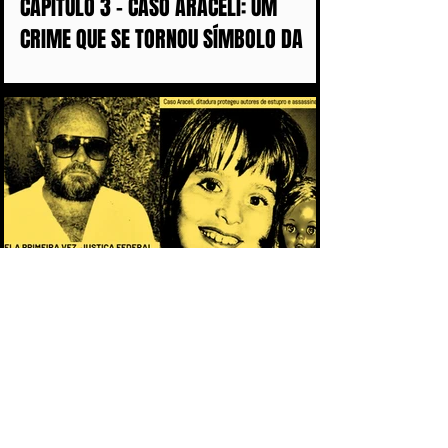
CAPÍTULO 3 - CASO ARACELI: UM
CRIME QUE SE TORNOU SÍMBOLO DA
IMPUNIDADE DURANTE A DITADURA
CAPÍTULO 2 - O PACTO DA IMPUNIDADE:
POR QUE OS CRIMES DA DITADURA
DEMORARAM MAIS DE 50 ANOS PARA
CHEGAR AOS TRIBUNAIS