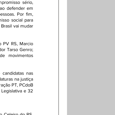
romisso sério, 
 ao defender em 
essoas.
Por fim, 
so social para 
rasil vai mudar 
 PV RS, Marcio 
or Tarso Genro; 
 de movimentos 
 candidatas nas 
turas na justiça 
eração PT, PCdoB 
egislativa e 32 
o Celeiro do RS, 