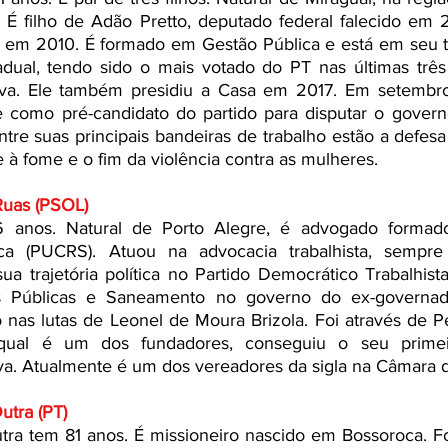
 É filho de Adão Pretto, deputado federal falecido em 
ida em 2010. É formado em Gestão Pública e está em seu 
ual, tendo sido o mais votado do PT nas últimas três 
tiva. Ele também presidiu a Casa em 2017. Em setembro
como pré-candidato do partido para disputar o govern
tre suas principais bandeiras de trabalho estão a defes
 à fome e o fim da violência contra as mulheres.
Ruas (PSOL)
anos. Natural de Porto Alegre, é advogado formado p
ica (PUCRS). Atuou na advocacia trabalhista, sempr
sua trajetória política no Partido Democrático Trabalhista
s Públicas e Saneamento no governo do ex-governador
 nas lutas de Leonel de Moura Brizola. Foi através de P
qual é um dos fundadores, conseguiu o seu primei
va. Atualmente é um dos vereadores da sigla na Câmara d
Dutra (PT)
utra tem 81 anos. É missioneiro nascido em Bossoroca. F