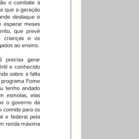
tão o combate à 
a que a geração 
nde destaque é 
e esperar meses 
nto, que prevê 
 crianças e os 
gados ao ensino.
precisa gerar 
rtil e conhecido 
da sobre a falta 
 programa Fome 
Eu tenho andado 
 esmolas, elas 
s o governo da 
 comida para os 
l e federal pela 
om renda máxima 