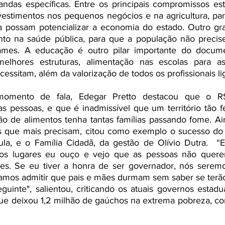
andas específicas. Entre os principais compromissos es
vestimentos nos pequenos negócios e na agricultura, par
 possam potencializar a economia do estado. Outro gra
to na saúde pública, para que a população não precis
ames. A educação é outro pilar importante do docume
elhores estruturas, alimentação nas escolas para as
essitam, além da valorização de todos os profissionais li
mento de fala, Edegar Pretto destacou que o RS 
s pessoas, e que é inadmissível que um território tão fé
o de alimentos tenha tantas famílias passando fome. Ain
os que mais precisam, citou como exemplo o sucesso do
la, e o Família Cidadã, da gestão de Olívio Dutra.  “
 os lugares eu ouço e vejo que as pessoas não querem
es. Se eu tiver a honra de ser governador, nós seremo
amos admitir que pais e mães durmam sem saber se terão
eguinte", salientou, criticando os atuais governos estadua
ue deixou 1,2 milhão de gaúchos na extrema pobreza, c