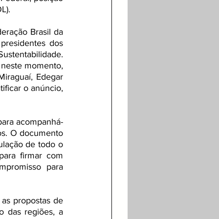
L).
ração Brasil da 
residentes dos 
tentabilidade. 
 neste momento, 
iraguaí, Edegar 
ficar o anúncio, 
 para acompanhá-
os. O documento 
ulação de todo o 
para firmar com 
mpromisso para 
 as propostas de 
 das regiões, a 