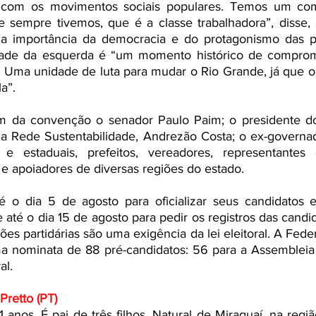
com os movimentos sociais populares. Temos um comp
 sempre tivemos, que é a classe trabalhadora”, disse,
a importância da democracia e do protagonismo das p
ade da esquerda é “um momento histórico de compromis
Uma unidade de luta para mudar o Rio Grande, já que o B
a”.
m da convenção o senador Paulo Paim; o presidente do
da Rede Sustentabilidade, Andrezão Costa; o ex-governad
 e estaduais, prefeitos, vereadores, representantes
s e apoiadores de diversas regiões do estado.
 o dia 5 de agosto para oficializar seus candidatos e
 até o dia 15 de agosto para pedir os registros das candida
ções partidárias são uma exigência da lei eleitoral. A Fed
 nominata de 88 pré-candidatos: 56 para a Assembleia L
al.
Pretto (PT)
 anos. É pai de três filhos. Natural de Miraguaí, na regiã