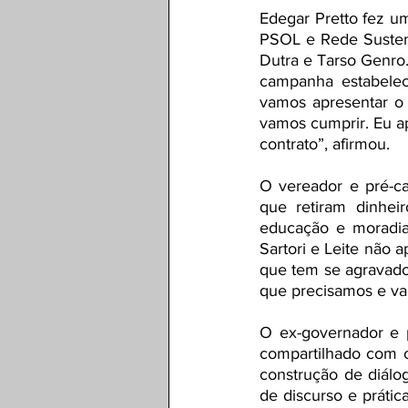
Edegar Pretto fez um
PSOL e Rede Sustenta
Dutra e Tarso Genro.
campanha estabelec
vamos apresentar o
vamos cumprir. Eu a
contrato”, afirmou.
O vereador e pré-ca
que retiram dinhei
educação e moradia
Sartori e Leite não 
que tem se agravado 
que precisamos e va
O ex-governador e 
compartilhado com o
construção de diálo
de discurso e práti