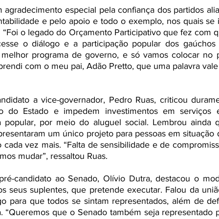
 agradecimento especial pela confiança dos partidos ali
bilidade e pelo apoio e todo o exemplo, nos quais se in
 “Foi o legado do Orçamento Participativo que fez com q
esse o diálogo e a participação popular dos gaúchos 
 melhor programa de governo, e só vamos colocar no pa
prendi com o meu pai, Adão Pretto, que uma palavra vale
ndidato a vice-governador, Pedro Ruas, criticou durame
ro do Estado e impedem investimentos em serviços e
 popular, por meio do aluguel social. Lembrou ainda q
apresentaram um único projeto para pessoas em situação 
cada vez mais. “Falta de sensibilidade e de compromisso
mos mudar”, ressaltou Ruas. 
pré-candidato ao Senado, Olívio Dutra, destacou o mod
s seus suplentes, que pretende executar. Falou da união
go para que todos se sintam representados, além de def
ca. “Queremos que o Senado também seja representado par