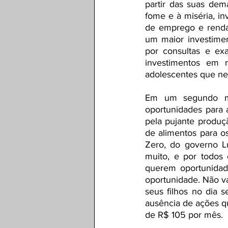
partir das suas dem
fome e à miséria, in
de emprego e renda
um maior investimen
por consultas e ex
investimentos em m
adolescentes que nec
Em um segundo mo
oportunidades para a
pela pujante produçã
de alimentos para 
Zero, do governo Lu
muito, e por todos
querem oportunidad
oportunidade. Não v
seus filhos no dia s
ausência de ações q
de R$ 105 por mês. 