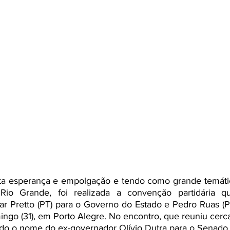
ta esperança e empolgação e tendo como grande temática
o Grande, foi realizada a convenção partidária qu
ar Pretto (PT) para o Governo do Estado e Pedro Ruas (P
go (31), em Porto Alegre. No encontro, que reuniu cerca
do o nome do ex-governador Olívio Dutra para o Senado F