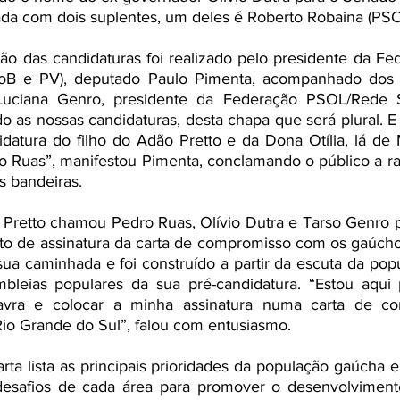
ada com dois suplentes, um deles é Roberto Robaina (PSO
 das candidaturas foi realizado pelo presidente da Fede
oB e PV), deputado Paulo Pimenta, acompanhado dos p
 Luciana Genro, presidente da Federação PSOL/Rede Sus
 as nossas candidaturas, desta chapa que será plural. E
atura do filho do Adão Pretto e da Dona Otília, lá de M
ro Ruas”, manifestou Pimenta, conclamando o público a rati
s bandeiras.
Pretto chamou Pedro Ruas, Olívio Dutra e Tarso Genro
ato de assinatura da carta de compromisso com os gaúch
sua caminhada e foi construído a partir da escuta da pop
leias populares da sua pré-candidatura. “Estou aqui 
vra e colocar a minha assinatura numa carta de co
Rio Grande do Sul”, falou com entusiasmo. 
arta lista as principais prioridades da população gaúcha e
esafios de cada área para promover o desenvolvimento