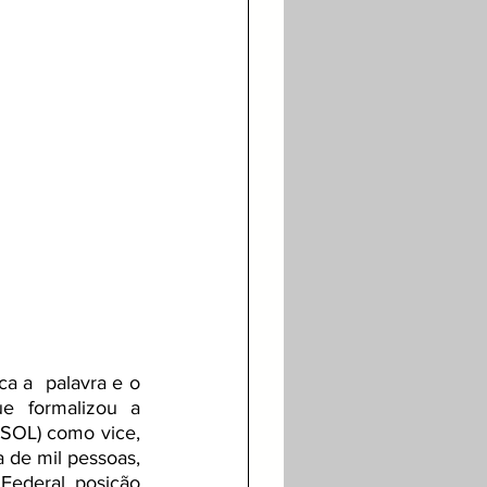
 a  palavra e o 
e formalizou a 
SOL) como vice, 
 de mil pessoas, 
ederal, posição 