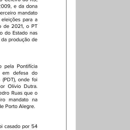
2009, e da dona 
terceiro mandato 
eleições para a 
 de 2021, o PT 
o do Estado nas 
a da produção de 
ela Pontifícia 
e em defesa do 
 (PDT), onde foi 
 Olívio Dutra. 
edro Ruas que o 
ro mandato na 
e Porto Alegre. 
oi casado por 54 