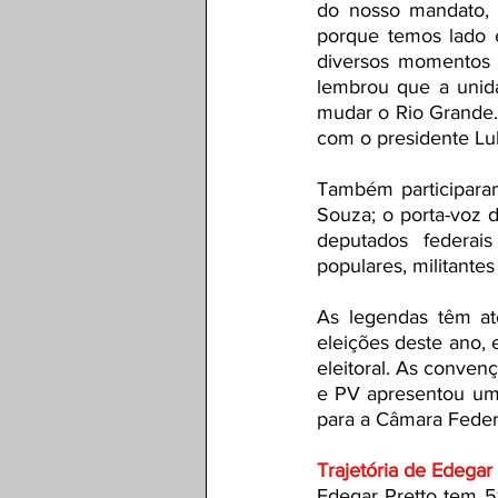
do nosso mandato, 
porque temos lado e
diversos momentos 
lembrou que a unid
mudar o Rio Grande. 
com o presidente Lul
Também participara
Souza; o porta-voz 
deputados federais
populares, militante
As legendas têm até
eleições deste ano, e
eleitoral. As conven
e PV apresentou uma
para a Câmara Feder
Trajetória de Edegar 
Edegar Pretto tem 51