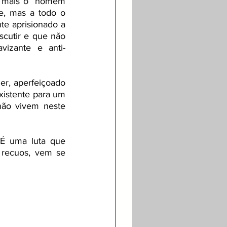
o mais o “homem 
, mas a todo o 
e aprisionado a 
scutir e que não 
izante e anti-
r, aperfeiçoado 
xistente para um 
ão vivem neste 
É uma luta que 
recuos, vem se 