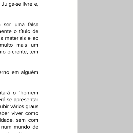
ulga-se livre e, 
ser uma falsa 
nte o título de 
 materiais e ao 
muito mais um 
mo o crente, tem 
terno em alguém 
ntará o “homem 
rá se apresentar 
ir vários graus 
aber viver como 
ividade, sem com 
os num mundo de 