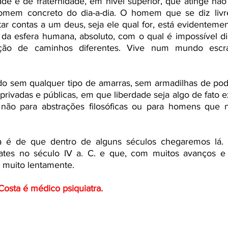
ade e de fraternidade, em nível superior, que atinge nã
homem concreto do dia-a-dia. O homem que se diz livre
 contas a um deus, seja ele qual for, está evidentement
a da esfera humana, absoluto, com o qual é impossível di
ão de caminhos diferentes. Vive num mundo escrav
sem qualquer tipo de amarras, sem armadilhas de pode
 privadas e públicas, em que liberdade seja algo de fato e
ão para abstrações filosóficas ou para homens que n
ta é de que dentro de alguns séculos chegaremos lá. 
es no século IV a. C. e que, com muitos avanços e 
 muito lentamente. 
osta é médico psiquiatra.   