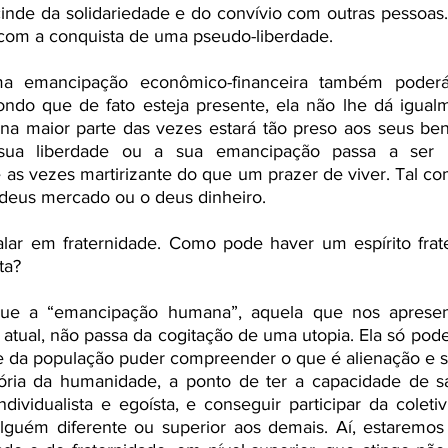
inde da solidariedade e do convívio com outras pessoas. J
 com a conquista de uma pseudo-liberdade. 
a emancipação econômico-financeira também poderá 
ndo que de fato esteja presente, ela não lhe dá igualme
na maior parte das vezes estará tão preso aos seus bens
sua liberdade ou a sua emancipação passa a ser 
 as vezes martirizante do que um prazer de viver. Tal co
deus mercado ou o deus dinheiro.
lar em fraternidade. Como pode haver um espírito fra
ta? 
 que a “emancipação humana”, aquela que nos aprese
a atual, não passa da cogitação de uma utopia. Ela só pode
 da população puder compreender o que é alienação e sub
zatória da humanidade, a ponto de ter a capacidade de s
ndividualista e egoísta, e conseguir participar da colet
 alguém diferente ou superior aos demais. Aí, estarem