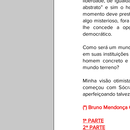
liberdade, de iguald
abstrato” e sim o 
momento deve prestar
algo misterioso, for
lhe concede a opç
democrático. 
Como será um mundo 
em suas instituições
homem concreto e n
mundo terreno? 
Minha visão otimis
começou com Sócrat
aperfeiçoando talvez
(*) Bruno Mendonça C
1ª PARTE
2ª PARTE