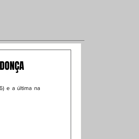
NDONÇA
6) e a última na 