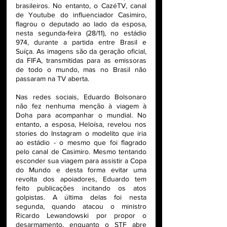
brasileiros. No entanto, o CazéTV, canal 
de Youtube do influenciador Casimiro, 
flagrou o deputado ao lado da esposa, 
nesta segunda-feira (28/11), no estádio 
974, durante a partida entre Brasil e 
Suíça. As imagens são da geração oficial, 
da FIFA, transmitidas para as emissoras 
de todo o mundo, mas no Brasil não 
passaram na TV aberta.
Nas redes sociais, Eduardo Bolsonaro 
não fez nenhuma menção à viagem à 
Doha para acompanhar o mundial. No 
entanto, a esposa, Heloísa, revelou nos 
stories do Instagram o modelito que iria 
ao estádio - o mesmo que foi flagrado 
pelo canal de Casimiro. Mesmo tentando 
esconder sua viagem para assistir a Copa 
do Mundo e desta forma evitar uma 
revolta dos apoiadores, Eduardo tem 
feito publicações incitando os atos 
golpistas. A última delas foi nesta 
segunda, quando atacou o ministro 
Ricardo Lewandowski por propor o 
desarmamento, enquanto o STF abre 