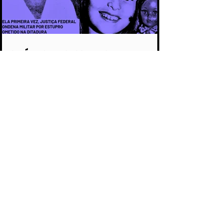
CAPÍTULO 3 - CASO ARACELI: UM
CRIME QUE SE TORNOU SÍMBOLO DA
IMPUNIDADE DURANTE A DITADURA