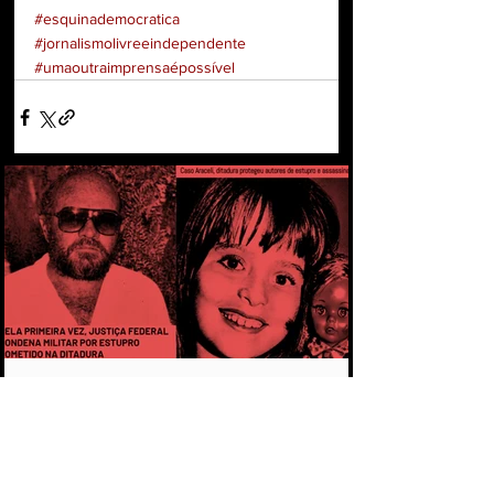
#esquinademocratica
#jornalismolivreeindependente
#umaoutraimprensaépossível
CAPÍTULO 1 - PELA PRIMEIRA VEZ,
MILITAR É CONDENADO POR ESTUPRO
COMETIDO DURANTE A DITADURA