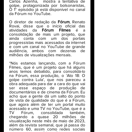
Carlos Azenha,  mostra a tentativa de 
golpe, protagonizada por bolsonaristas,  
O 1° episódio já está disponível no canal 
da Fórum no YouTube.
O diretor de redação da 
Fórum
, Renato 
Rovai, disse que o início oficial das 
atividades da 
Fórum Filmes
 é a 
consolidação de mais um projeto, que 
ainda conta com um dos portais 
progressistas mais acessados da internet 
e com um canal no YouTube de grande 
audiência, ambos com dezenas de 
milhões de visualizações mensais. 
“Nós estamos lançando, com a Fórum 
Filmes, que é um projeto que há alguns 
anos temos debatido, para consolidá-lo 
na Fórum, essa produção, o ‘Ato 18: O 
golpe contra Lula’, que nos pareceu a 
obra adequada para dar a cara do que vai 
ser esse espaço de produção de 
documentários e de cinema da Fórum. Eu 
acho que a gente dá um salto do ponto 
de vista de qualidade do que é a Fórum, 
que agora além de ter um portal muito 
acessado e uma TV no YouTube, que é a 
TV Fórum, consolidada também, 
chegando a quase 20 milhões de 
visualização neste mês de maio de 2023, 
além da revista semanal, que já passa do 
número 60, assim como redes sociais 