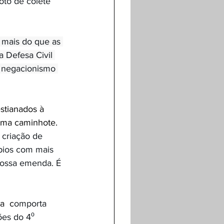
oto de colete 
 mais do que as 
 Defesa Civil 
 negacionismo 
stianados à 
uma caminhote.  
 criação de 
pios com mais 
nossa emenda. É 
a  c
omporta 
es do 4⁰ 