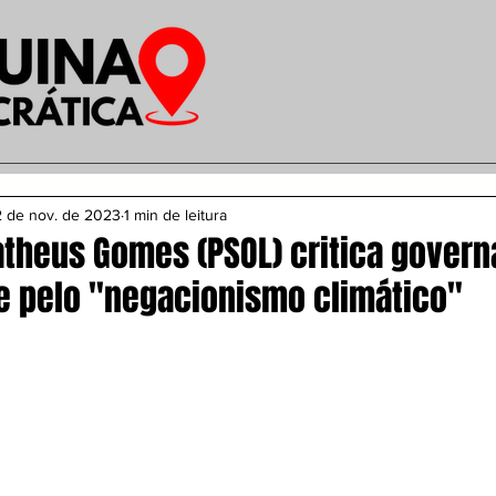
 de nov. de 2023
1 min de leitura
theus Gomes (PSOL) critica govern
e pelo "negacionismo climático"