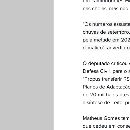
um caminhonete!  Ele
nas cheias, mas não i
"
Os números assustam
chuvas de setembro. 
pela metade em 2024
climático", advertiu 
O deputado criticou 
Defesa Civil  para 
"
Propus transferir R
Planos de Adaptação 
de 20 mil habitantes
a síntese de Leite: 
Matheus Gomes també
que cedeu em conseq