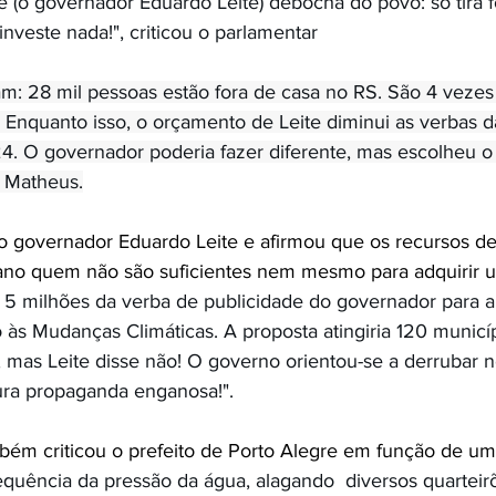
 (o governador Eduardo Leite) debocha do povo: só tira f
nveste nada!", criticou o parlamentar 
: 28 mil pessoas estão fora de casa no RS. São 4 vezes
Enquanto isso, o orçamento de Leite diminui as verbas da
. O governador poderia fazer diferente, mas escolheu o
o Matheus.
o governador Eduardo Leite e afirmou que os recursos de
o ano quem não são suficientes nem mesmo para adquirir 
$ 5 milhões da verba de publicidade do governador para a
às Mudanças Climáticas. A proposta atingiria 120 municí
, mas Leite disse não! O governo orientou-se a derrubar 
pura propaganda enganosa!".
m criticou o prefeito de Porto Alegre em função de um
uência da pressão da água, alagando  diversos quarteirõ