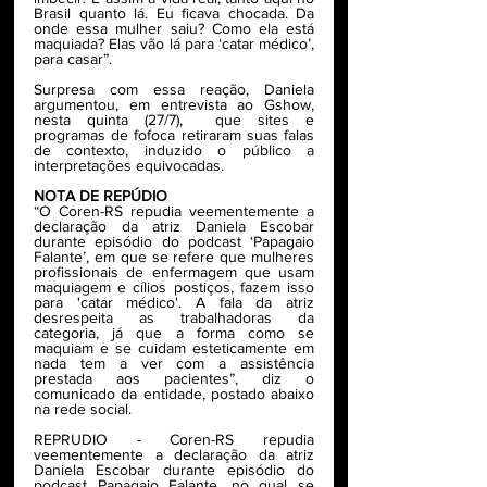
Brasil quanto lá. Eu ficava chocada. Da 
onde essa mulher saiu? Como ela está 
maquiada? Elas vão lá para ‘catar médico’, 
para casar”.
Surpresa com essa reação, Daniela 
argumentou, em entrevista ao Gshow, 
nesta quinta (27/7),  que sites e 
programas de fofoca retiraram suas falas 
de contexto, induzido o público a 
interpretações equivocadas.
NOTA DE REPÚDIO
“O Coren-RS repudia veementemente a 
declaração da atriz Daniela Escobar 
durante episódio do podcast ‘Papagaio 
Falante’, em que se refere que mulheres 
profissionais de enfermagem que usam 
maquiagem e cílios postiços, fazem isso 
para 'catar médico'. A fala da atriz 
desrespeita as trabalhadoras da 
categoria, já que a forma como se 
maquiam e se cuidam esteticamente em 
nada tem a ver com a assistência 
prestada aos pacientes”, diz o 
comunicado da entidade, postado abaixo 
na rede social.
REPRUDIO - Coren-RS repudia 
veementemente a declaração da atriz 
Daniela Escobar durante episódio do 
podcast Papagaio Falante, no qual se 