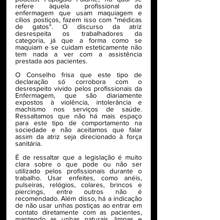
refere àquela profissional da 
enfermagem que usam maquiagem e 
cílios postiços, fazem isso com "médicas 
de gatos". O discurso da atriz 
desrespeita os trabalhadores da 
categoria, já que a forma como se 
maquiam e se cuidam esteticamente não 
tem nada a ver com a assistência 
prestada aos pacientes.
O Conselho frisa que este tipo de 
declaração só corrobora com o 
desrespeito vivido pelos profissionais da 
Enfermagem, que são diariamente 
expostos à violência, intolerância e 
machismo nos serviços de saúde. 
Ressaltamos que não há mais espaço 
para este tipo de comportamento na 
sociedade e não aceitamos que falar 
assim da atriz seja direcionado à força 
sanitária.
É de ressaltar que a legislação é muito 
clara sobre o que pode ou não ser 
utilizado pelos profissionais durante o 
trabalho. Usar enfeites, como anéis, 
pulseiras, relógios, colares, brincos e 
piercings, entre outros não é 
recomendado. Além disso, há a indicação 
de não usar unhas postiças ao entrar em 
contato diretamente com as pacientes, 
mantendo as unhas naturais, limpas e 