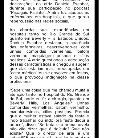
declarações da atriz Daniela Escobar, 
durante sua participação no podcast 
"Papagaio Falante". A atriz fez ataques às 
enfermeiras em hospitais, o que gerou 
repercussão nas redes sociais.
Ao abordar suas experiências em 
hospitais tanto no Rio Grande do Sul 
quanto em Beverly Hills, Estados Unidos, 
Daniela Escobar destacou a aparência 
das enfermeiras, descrevendo-as com 
unhas compridas vermelhas, batom 
vermelho, maquiagem pesada e cílios 
postiços. A atriz questionou a adequação 
dessas características e chegou a sugerir 
que elas estariam mais preocupadas em 
"catar médico" ou se envolver em festas, 
o que provocou indignação na classe 
profissional.
“Sabe uma coisa que me chamou muita a 
atenção tanto no hospital do Rio Grande 
do Sul, onde eu fiz a cirurgia, quanto em 
Beverly Hills, Los Angeles? Unhas 
compridas vermelhas, batom vermelho, 
maquiadésimas, cílios postiços. Parecia 
que a mulher estava saindo da festa e 
indo trabalhar ou indo pra festa daqui a 
pouco”, disse. “Se bota isso numa novela 
não vão dizer que é ridículo? Que não 
existe? Que o diretor de arte é um 
imbecil? É assim a vida real, tanto aqui no 