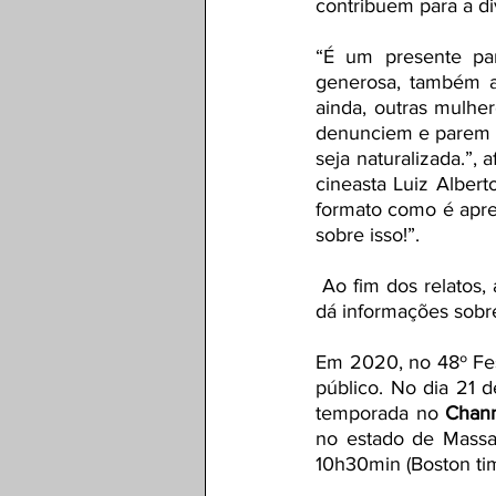
contribuem para a di
“É um presente par
generosa, também ab
ainda, outras mulher
denunciem e parem de
seja naturalizada.”, 
cineasta Luiz Albert
formato como é apres
sobre isso!”.
 Ao fim dos relatos, a advogada Gabriela Ribeiro de Souza, especialista em direito da mulher, 
dá informações sobre
Em 2020, no 48º Fes
público. No dia 21 d
temporada no 
Chann
no estado de Massa
10h30min (Boston tim