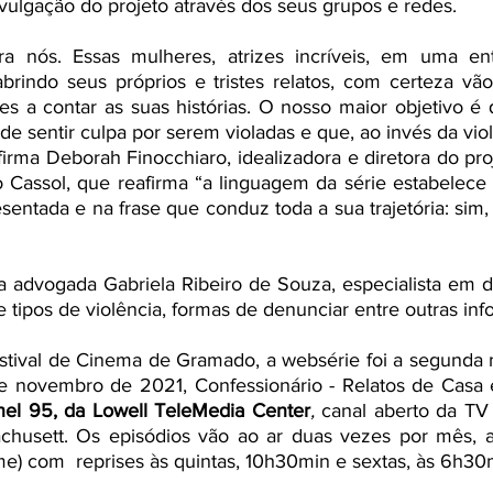
vulgação do projeto através dos seus grupos e redes.
a nós. Essas mulheres, atrizes incríveis, em uma ent
rindo seus próprios e tristes relatos, com certeza vão 
es a contar as suas histórias. O nosso maior objetivo é
 sentir culpa por serem violadas e que, ao invés da viol
afirma Deborah Finocchiaro, idealizadora e diretora do pro
o Cassol, que reafirma “a linguagem da série estabelece
entada e na frase que conduz toda a sua trajetória: sim, 
 tipos de violência, formas de denunciar entre outras inf
tival de Cinema de Gramado, a websérie foi a segunda m
e novembro de 2021, Confessionário - Relatos de Casa es
el 95, da Lowell TeleMedia Center
, 
canal aberto da TV 
chusett. Os 
episódios vão ao ar duas vezes por mês, 
e) com  reprises às quintas, 10h30min e sextas, às 6h30m