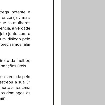
rega potente e 
encorajar, mais 
 que as mulheres 
ência, a verdade 
jeto junto com o 
 um diálogo pelo 
precisamos falar 
ormações úteis.
ais votada pelo 
treou a sua 3ª  
norte-americana 
aos domingos às 
in. 