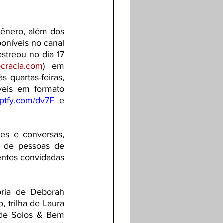
ênero, além dos 
oníveis no canal 
estreou no dia 17 
ocracia.com
) em 
quartas-feiras, 
eis em formato 
/sptfy.com/dv7F
 e 
ões e conversas, 
o de pessoas de 
entes convidadas 
ria de Deborah 
 trilha de Laura 
de Solos & Bem 