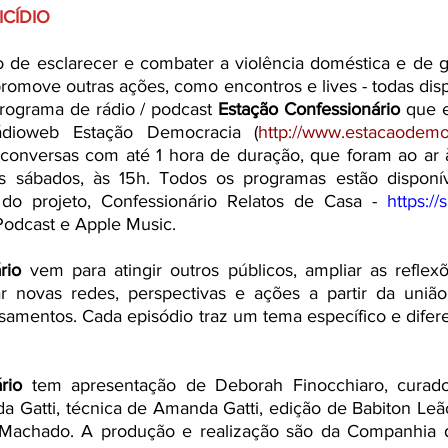
ICÍDIO
 de esclarecer e combater a violência doméstica e de g
promove outras ações, como encontros e lives - todas disp
rograma de rádio / podcast 
Estação Confessionário 
que
ádioweb Estação Democracia (
http://www.estacaodem
onversas com até 1 hora de duração, que foram ao ar às 
s sábados, às 15h. Todos os programas estão disponív
 do projeto, Confessionário Relatos de Casa - 
https:/
odcast e Apple Music.
rio
 vem para atingir outros públicos, ampliar as reflex
iar novas redes, perspectivas e ações a partir da uniã
samentos. Cada episódio traz um tema específico e difer
rio
 tem apresentação de Deborah Finocchiaro, curado
 Gatti, técnica de Amanda Gatti, edição de Babiton Leão,
 Machado. A produção e realização são da Companhia 