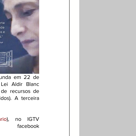
gunda em 22 de 
ei Aldir Blanc 
de recursos de 
os). A terceira 
rio
), no IGTV 
ebook 