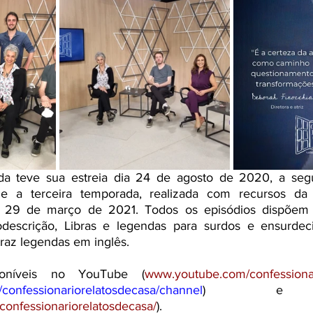
da teve sua estreia dia 24 de agosto de 2020, a se
e a terceira temporada, realizada com recursos da L
a 29 de março de 2021. Todos os episódios dispõem 
iodescrição, Libras e legendas para surdos e ensurdecid
az legendas em inglês. 
poníveis no YouTube (
www.youtube.com/confessiona
confessionariorelatosdecasa/channel
) e fac
onfessionariorelatosdecasa/
). 